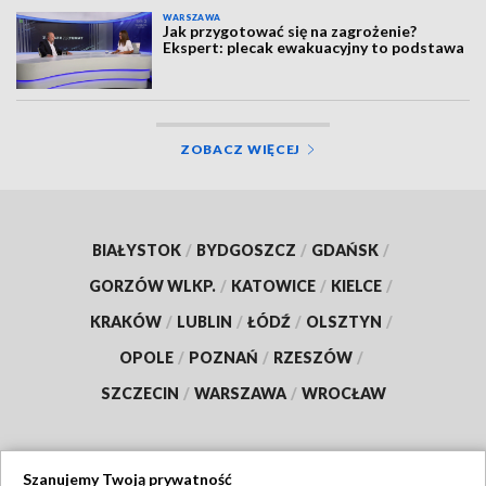
WARSZAWA
Jak przygotować się na zagrożenie?
Ekspert: plecak ewakuacyjny to podstawa
ZOBACZ WIĘCEJ
BIAŁYSTOK
/
BYDGOSZCZ
/
GDAŃSK
/
GORZÓW WLKP.
/
KATOWICE
/
KIELCE
/
KRAKÓW
/
LUBLIN
/
ŁÓDŹ
/
OLSZTYN
/
OPOLE
/
POZNAŃ
/
RZESZÓW
/
SZCZECIN
/
WARSZAWA
/
WROCŁAW
Szanujemy Twoją prywatność