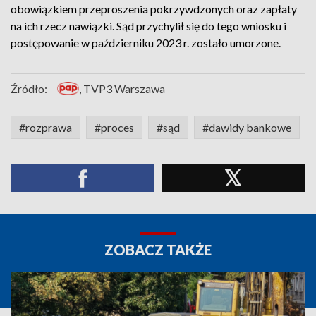
obowiązkiem przeproszenia pokrzywdzonych oraz zapłaty
na ich rzecz nawiązki. Sąd przychylił się do tego wniosku i
postępowanie w październiku 2023 r. zostało umorzone.
Źródło:
, TVP3 Warszawa
#rozprawa
#proces
#sąd
#dawidy bankowe
ZOBACZ TAKŻE