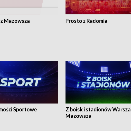
 z Mazowsza
Prosto z Radomia
ości Sportowe
Z boisk i stadionów Warsza
Mazowsza