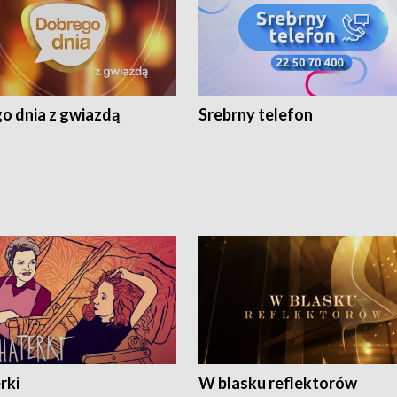
o dnia z gwiazdą
Srebrny telefon
rki
W blasku reflektorów