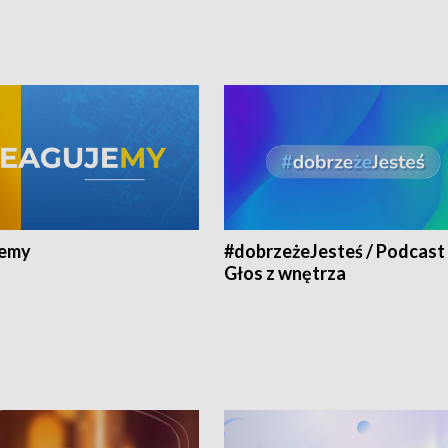
jemy
#dobrzeżeJesteś / Podcast 
Głos z wnętrza