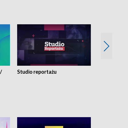
/
Studio reportażu
Eksperyment