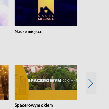
Nasze miejsce
Spacerowym okiem
Filmowe spo