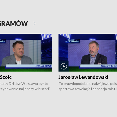
OGRAMÓW
 Szolc
Jarosław Lewandowski
karzy Dzików Warszawa był to
To prawdopodobnie największa pol
cydowanie najlepszy w historii.
sportowa rewelacja i sensacja roku.
pierwszy raz sięgnęli po
Chwalińska podbiła serca całej Pols
rodowe trofeum, wygrywając
kortach imienia Rolanda Garrosa w
ocno Europejską. Potem zaczęli
wielkoszlemowym turnieju French 
ekstraklasę. Po sezonie
przebijała się przez kwalifikacje, wyg
ym zadebiutowali w fazie play-
aż dziewięć pojedynków i dopiero w 