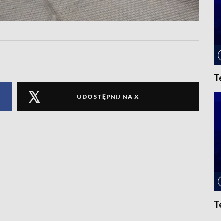
T
UDOSTĘPNIJ NA X
T