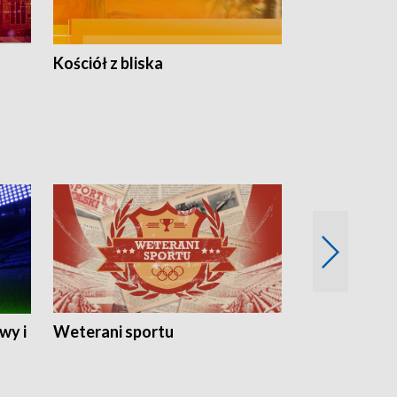
Kościół z bliska
wy i
Weterani sportu
Najlepsi Sp
2024