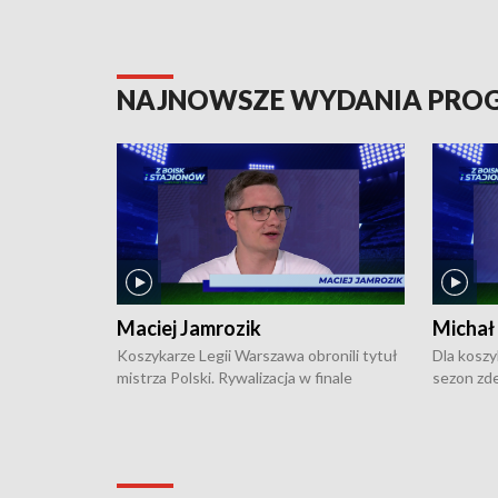
NAJNOWSZE WYDANIA PR
Maciej Jamrozik
Michał
Koszykarze Legii Warszawa obronili tytuł
Dla koszy
mistrza Polski. Rywalizacja w finale
sezon zde
ekstraklasy toczyła się do czterech
Najpierw 
zwycięstw i dopiero ostatni, siódmy mecz
międzyna
okazał się decydujący. W hali przy
Ligę Półn
Obrońców Tobruku na Bemowie
podbijać 
podopieczni estońskiego trenera Heiko
zasadnicz