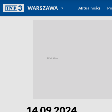
POWRÓT DO
WARSZAWA
Aktualności
Po
TVP REGIONY
14.09.2024