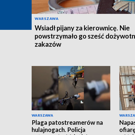
WARSZAWA
Wsiadł pijany za kierownicę. Nie
powstrzymało go sześć dożywotn
zakazów
WARSZAWA
WARSZ
Plaga patostreamerów na
Napas
hulajnogach. Policja
ofiar