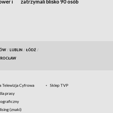
ower i
zatrzymali blisko 90 osób
jednego dnia
KÓW
/
LUBLIN
/
ŁÓDŹ
/
ROCŁAW
 Telewizja Cyfrowa
Sklep TVP
la prasy
tograficzny
sing (znaki)