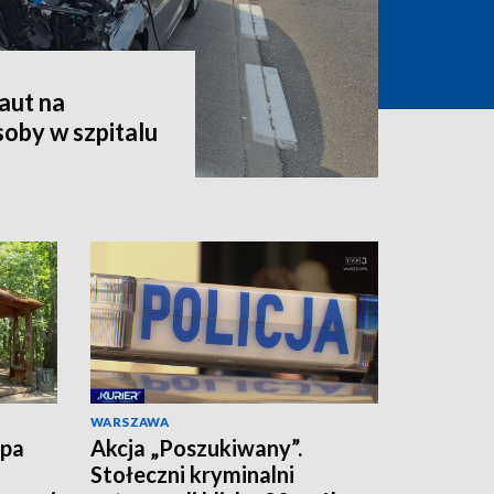
aut na
oby w szpitalu
WARSZAWA
upa
Akcja „Poszukiwany”.
Stołeczni kryminalni