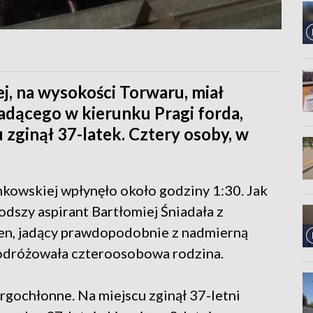
j, na wysokości Torwaru, miał
adącego w kierunku Pragi forda,
 zginął 37-latek. Cztery osoby, w
nkowskiej wpłynęło około godziny 1:30. Jak
dszy aspirant Bartłomiej Śniadała z
gen, jadący prawdopodobnie z nadmierną
podróżowała czteroosobowa rodzina.
rgochłonne. Na miejscu zginął 37-letni