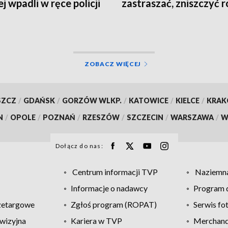
j wpadli w ręce policji
zastraszać, zniszczyć r
grozić nożem
ZOBACZ WIĘCEJ
SZCZ
/
GDAŃSK
/
GORZÓW WLKP.
/
KATOWICE
/
KIELCE
/
KRA
N
/
OPOLE
/
POZNAŃ
/
RZESZÓW
/
SZCZECIN
/
WARSZAWA
/
W
Dołącz do nas:
Centrum informacji TVP
Naziemna
Informacje o nadawcy
Program d
zetargowe
Zgłoś program (ROPAT)
Serwis fo
wizyjna
Kariera w TVP
Merchandi