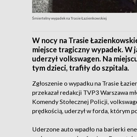
Śmiertelny wypadek na Trasie Łazienkowskiej
W nocy na Trasie Łazienkowskie
miejsce tragiczny wypadek. W j
uderzył volkswagen. Na miejscu
tym dzieci, trafiły do szpitala.
Zgłoszenie o wypadku na Trasie Łazie
przekazał redakcji TVP3 Warszawa mło
Komendy Stołecznej Policji, volkswa
prędkością, uderzył w forda, którym 
Uderzone auto wpadło na barierki ene