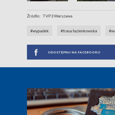
Źródło:
TVP3 Warszawa
#wypadek
#trasa łazienkowska
#w
UDOSTĘPNIJ NA FACEBOOKU