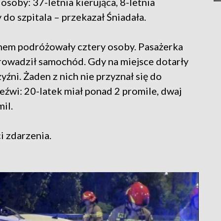
osoby: 37-letnia kierująca, 8-letnia
y do szpitala – przekazał Śniadała.
genem podróżowały cztery osoby. Pasażerka
 prowadził samochód. Gdy na miejsce dotarły
yźni. Żaden z nich nie przyznał się do
eźwi: 20-latek miał ponad 2 promile, dwaj
mil.
i zdarzenia.