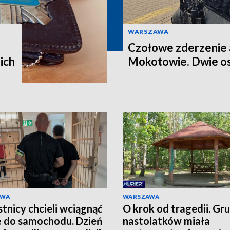
WARSZAWA
Czołowe zderzenie 
ich
Mokotowie. Dwie os
AWA
WARSZAWA
tnicy chcieli wciągnąć
O krok od tragedii. Gr
ę do samochodu. Dzień
nastolatków miała