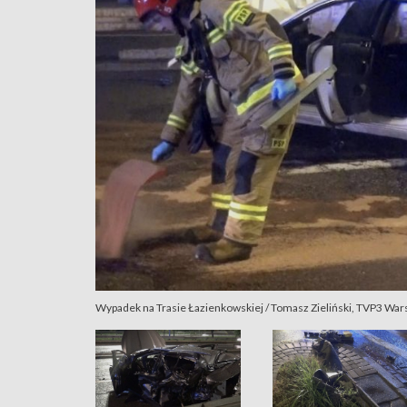
Wypadek na Trasie Łazienkowskiej / Tomasz Zieliński, TVP3 Wa