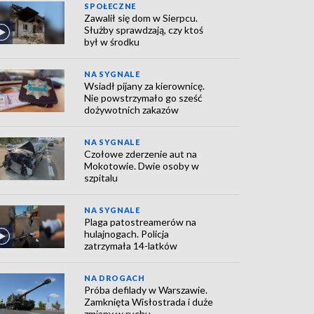
SPOŁECZNE
Zawalił się dom w Sierpcu.
Służby sprawdzają, czy ktoś
był w środku
NA SYGNALE
Wsiadł pijany za kierownicę.
Nie powstrzymało go sześć
dożywotnich zakazów
NA SYGNALE
Czołowe zderzenie aut na
Mokotowie. Dwie osoby w
szpitalu
NA SYGNALE
Plaga patostreamerów na
hulajnogach. Policja
zatrzymała 14-latków
NA DROGACH
Próba defilady w Warszawie.
Zamknięta Wisłostrada i duże
zmiany w ruchu