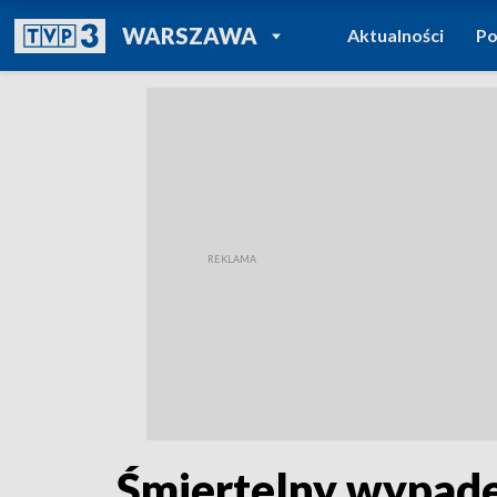
POWRÓT DO
WARSZAWA
Aktualności
Po
TVP REGIONY
Śmiertelny wypade