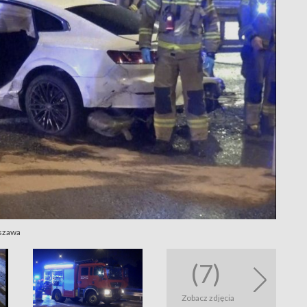
rszawa
(7)
Zobacz zdjęcia