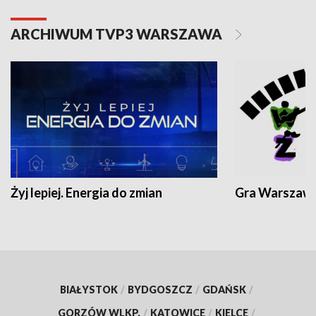
ARCHIWUM TVP3 WARSZAWA
Żyj lepiej. Energia do zmian
Gra Warszaw
BIAŁYSTOK
/
BYDGOSZCZ
/
GDAŃSK
/
GORZÓW WLKP.
/
KATOWICE
/
KIELCE
/