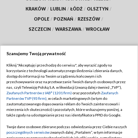
KRAKÓW
/
LUBLIN
/
ŁÓDŹ
/
OLSZTYN
/
OPOLE
/
POZNAŃ
/
RZESZÓW
/
SZCZECIN
/
WARSZAWA
/
WROCŁAW
Szanujemy Twoją prywatność
Dołącz do nas:
Kliknij "Akceptuję i przechodzę do serwisu", aby wyrazić zgody na
korzystanie z technologii automatycznego śledzenia i zbierania danych,
TVP
dostęp do informacji na Twoim urządzeniu końcowym i ich
Abonament TVP
przechowywanie oraz na przetwarzanie Twoich danych osobowych przez
Regulamin TVP
nas, czyli Telewizję Polską S.A. w likwidacji (zwaną dalej również „TVP”),
Emisja w TVP
Zaufanych Partnerów z IAB* (1201 firm)
oraz pozostałych
Zaufanych
Polityka prywatności
Partnerów TVP (93 firm)
, w celach marketingowych (w tym do
Centrum informacji TVP
Moje zgody
zautomatyzowanego dopasowania reklam do Twoich zainteresowań i
mierzenia ich skuteczności) i pozostałych, które wskazujemy poniżej, a
Naziemna Telewizja Cyfrowa
Pomoc
także zgody na udostępnianie przez nas identyfikatora PPID do Google.
Sklep TVP
Biuro reklamy
Twoje dane osobowe zbierane podczas odwiedzania przez Ciebie naszych
Rada Programowa
poszczególnych serwisów
zwanych dalej „Portalem”, w tym informacje
Kontakt
zapisywane za pomocą technologii takich jak: pliki cookie, sygnalizatory