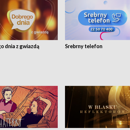
o dnia z gwiazdą
Srebrny telefon