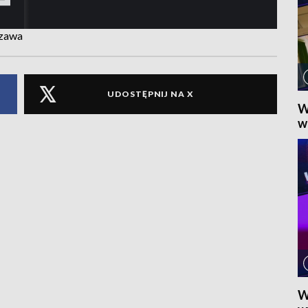
szawa
UDOSTĘPNIJ NA X
W
w
W