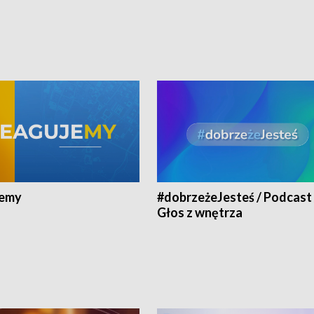
jemy
#dobrzeżeJesteś / Podcast 
Głos z wnętrza