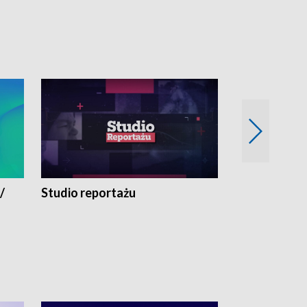
/
Studio reportażu
Eksperyment