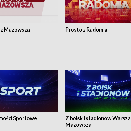
 z Mazowsza
Prosto z Radomia
ości Sportowe
Z boisk i stadionów Warsza
Mazowsza