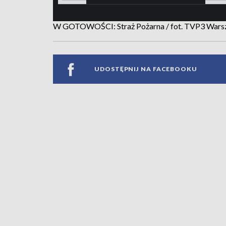
W GOTOWOŚCI: Straż Pożarna / fot. TVP3 War
UDOSTĘPNIJ NA FACEBOOKU