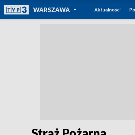
POWRÓT DO
WARSZAWA
Aktualności
Po
TVP REGIONY
Straż Pożarna