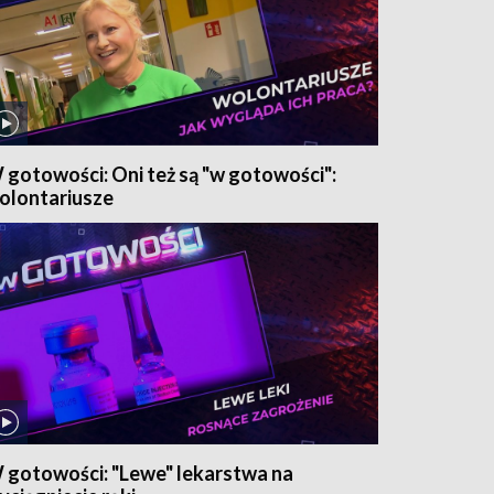
 gotowości: Oni też są "w gotowości":
olontariusze
 gotowości: "Lewe" lekarstwa na