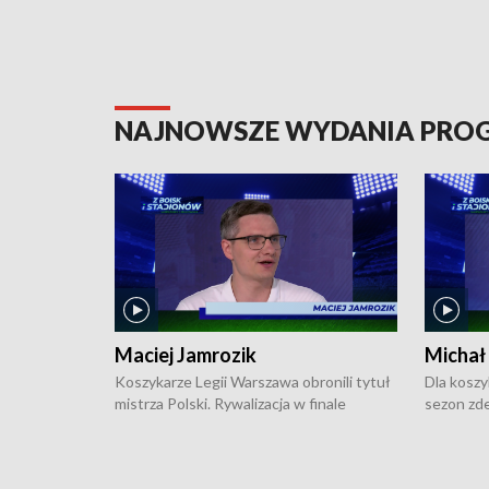
NAJNOWSZE WYDANIA PR
Maciej Jamrozik
Michał
Koszykarze Legii Warszawa obronili tytuł
Dla koszy
mistrza Polski. Rywalizacja w finale
sezon zde
ekstraklasy toczyła się do czterech
Najpierw 
zwycięstw i dopiero ostatni, siódmy mecz
międzyna
okazał się decydujący. W hali przy
Ligę Półn