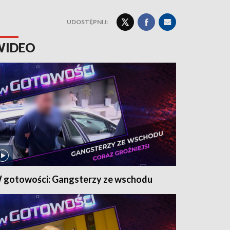
UDOSTĘPNIJ:
WIDEO
 gotowości: Gangsterzy ze wschodu