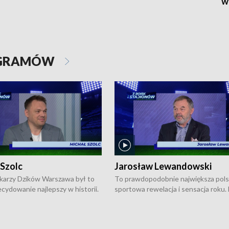
w
OGRAMÓW
 Szolc
Jarosław Lewandowski
karzy Dzików Warszawa był to
To prawdopodobnie największa pol
cydowanie najlepszy w historii.
sportowa rewelacja i sensacja roku.
pierwszy raz sięgnęli po
Chwalińska podbiła serca całej Pols
rodowe trofeum, wygrywając
kortach imienia Rolanda Garrosa w
ocno Europejską. Potem zaczęli
wielkoszlemowym turnieju French 