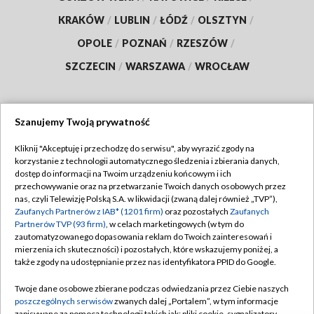
KRAKÓW
/
LUBLIN
/
ŁÓDŹ
/
OLSZTYN
/
OPOLE
/
POZNAŃ
/
RZESZÓW
/
SZCZECIN
/
WARSZAWA
/
WROCŁAW
Szanujemy Twoją prywatność
Dołącz do nas:
Kliknij "Akceptuję i przechodzę do serwisu", aby wyrazić zgody na
korzystanie z technologii automatycznego śledzenia i zbierania danych,
TVP
dostęp do informacji na Twoim urządzeniu końcowym i ich
Abonament TVP
przechowywanie oraz na przetwarzanie Twoich danych osobowych przez
Regulamin TVP
nas, czyli Telewizję Polską S.A. w likwidacji (zwaną dalej również „TVP”),
Emisja w TVP
Zaufanych Partnerów z IAB* (1201 firm)
oraz pozostałych
Zaufanych
Polityka prywatności
Partnerów TVP (93 firm)
, w celach marketingowych (w tym do
Centrum informacji TVP
Moje zgody
zautomatyzowanego dopasowania reklam do Twoich zainteresowań i
mierzenia ich skuteczności) i pozostałych, które wskazujemy poniżej, a
Naziemna Telewizja Cyfrowa
Pomoc
także zgody na udostępnianie przez nas identyfikatora PPID do Google.
Sklep TVP
Biuro reklamy
Twoje dane osobowe zbierane podczas odwiedzania przez Ciebie naszych
Rada Programowa
poszczególnych serwisów
zwanych dalej „Portalem”, w tym informacje
Kontakt
zapisywane za pomocą technologii takich jak: pliki cookie, sygnalizatory