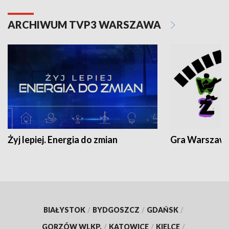
ARCHIWUM TVP3 WARSZAWA
Żyj lepiej. Energia do zmian
Gra Warszaw
BIAŁYSTOK
/
BYDGOSZCZ
/
GDAŃSK
/
GORZÓW WLKP.
/
KATOWICE
/
KIELCE
/