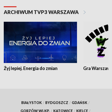
ARCHIWUM TVP3 WARSZAWA
Żyj lepiej. Energia do zmian
Gra Warszaw
BIAŁYSTOK
/
BYDGOSZCZ
/
GDAŃSK
/
GORZÓW WLKP.
/
KATOWICE
/
KIELCE
/