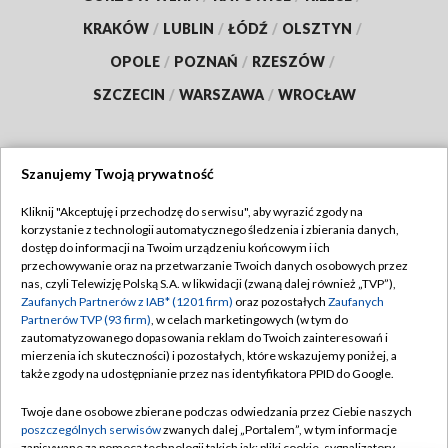
KRAKÓW
/
LUBLIN
/
ŁÓDŹ
/
OLSZTYN
/
OPOLE
/
POZNAŃ
/
RZESZÓW
/
SZCZECIN
/
WARSZAWA
/
WROCŁAW
Szanujemy Twoją prywatność
Dołącz do nas:
Kliknij "Akceptuję i przechodzę do serwisu", aby wyrazić zgody na
korzystanie z technologii automatycznego śledzenia i zbierania danych,
TVP
dostęp do informacji na Twoim urządzeniu końcowym i ich
Abonament TVP
przechowywanie oraz na przetwarzanie Twoich danych osobowych przez
Regulamin TVP
nas, czyli Telewizję Polską S.A. w likwidacji (zwaną dalej również „TVP”),
Emisja w TVP
Zaufanych Partnerów z IAB* (1201 firm)
oraz pozostałych
Zaufanych
Polityka prywatności
Partnerów TVP (93 firm)
, w celach marketingowych (w tym do
Centrum informacji TVP
Moje zgody
zautomatyzowanego dopasowania reklam do Twoich zainteresowań i
mierzenia ich skuteczności) i pozostałych, które wskazujemy poniżej, a
Naziemna Telewizja Cyfrowa
Pomoc
także zgody na udostępnianie przez nas identyfikatora PPID do Google.
Sklep TVP
Biuro reklamy
Twoje dane osobowe zbierane podczas odwiedzania przez Ciebie naszych
Rada Programowa
poszczególnych serwisów
zwanych dalej „Portalem”, w tym informacje
Kontakt
zapisywane za pomocą technologii takich jak: pliki cookie, sygnalizatory