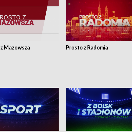
 z Mazowsza
Prosto z Radomia