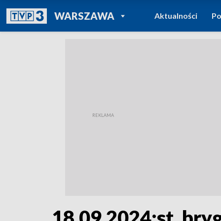
POWRÓT DO
WARSZAWA
Aktualności
Po
TVP REGIONY
18.09.2024:st. bry