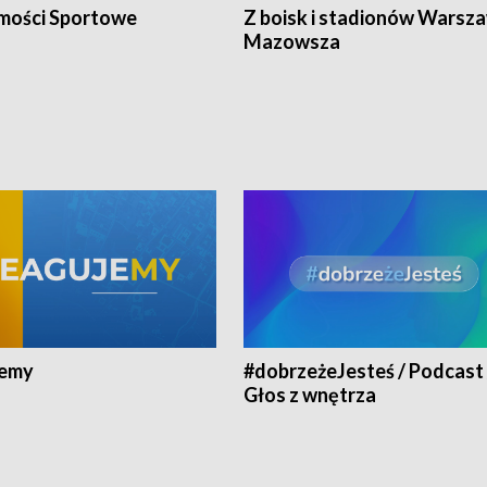
ości Sportowe
Z boisk i stadionów Warsza
Mazowsza
jemy
#dobrzeżeJesteś / Podcast 
Głos z wnętrza