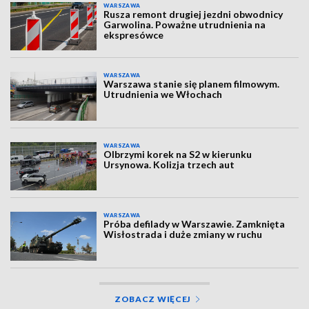
WARSZAWA
Rusza remont drugiej jezdni obwodnicy
Garwolina. Poważne utrudnienia na
ekspresówce
WARSZAWA
Warszawa stanie się planem filmowym.
Utrudnienia we Włochach
WARSZAWA
Olbrzymi korek na S2 w kierunku
Ursynowa. Kolizja trzech aut
WARSZAWA
Próba defilady w Warszawie. Zamknięta
Wisłostrada i duże zmiany w ruchu
ZOBACZ WIĘCEJ