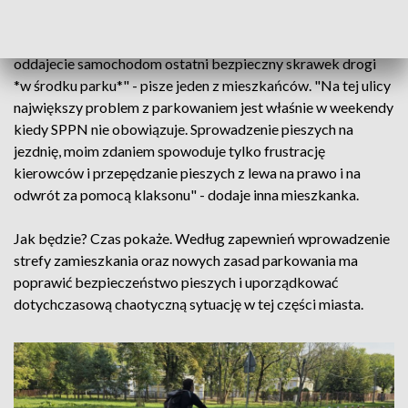
SZ bez fizycznej przebudowy to jest pomysł chory do
kwadratu. Zamiast zadbać o bezpieczeństwo pieszych
oddajecie samochodom ostatni bezpieczny skrawek drogi
*w środku parku*" - pisze jeden z mieszkańców. "Na tej ulicy
największy problem z parkowaniem jest właśnie w weekendy
kiedy SPPN nie obowiązuje. Sprowadzenie pieszych na
jezdnię, moim zdaniem spowoduje tylko frustrację
kierowców i przepędzanie pieszych z lewa na prawo i na
odwrót za pomocą klaksonu" - dodaje inna mieszkanka.
Jak będzie? Czas pokaże. Według zapewnień wprowadzenie
strefy zamieszkania oraz nowych zasad parkowania ma
poprawić bezpieczeństwo pieszych i uporządkować
dotychczasową chaotyczną sytuację w tej części miasta.