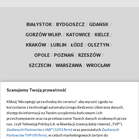
BIAŁYSTOK
/
BYDGOSZCZ
/
GDAŃSK
/
GORZÓW WLKP.
/
KATOWICE
/
KIELCE
/
KRAKÓW
/
LUBLIN
/
ŁÓDŹ
/
OLSZTYN
/
OPOLE
/
POZNAŃ
/
RZESZÓW
/
SZCZECIN
/
WARSZAWA
/
WROCŁAW
Szanujemy Twoją prywatność
Dołącz do nas:
Kliknij "Akceptuję i przechodzę do serwisu", aby wyrazić zgody na
korzystanie z technologii automatycznego śledzenia i zbierania danych,
TVP
dostęp do informacji na Twoim urządzeniu końcowym i ich
Abonament TVP
przechowywanie oraz na przetwarzanie Twoich danych osobowych przez
Regulamin TVP
nas, czyli Telewizję Polską S.A. w likwidacji (zwaną dalej również „TVP”),
Emisja w TVP
Polityka prywatności
Zaufanych Partnerów z IAB* (1201 firm)
oraz pozostałych
Zaufanych
Partnerów TVP (93 firm)
, w celach marketingowych (w tym do
Centrum informacji TVP