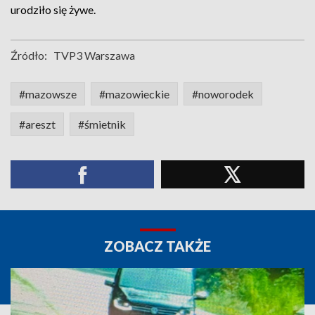
urodziło się żywe.
Źródło:
TVP3 Warszawa
#mazowsze
#mazowieckie
#noworodek
#areszt
#śmietnik
ZOBACZ TAKŻE