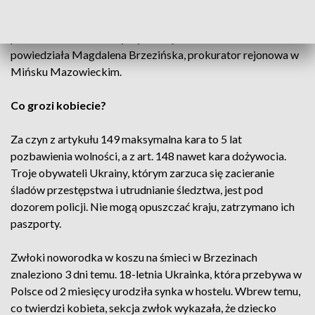
wpływem porodu, art. 149, aczkolwiek tu w dalszym ciągu
jest weryfikowane czy faktycznie pod wpływem szoku, czy w
pełni świadomie. Wtedy będzie sądzona z art. 148 -
powiedziała Magdalena Brzezińska, prokurator rejonowa w
Mińsku Mazowieckim.
Co grozi kobiecie?
Za czyn z artykułu 149 maksymalna kara to 5 lat
pozbawienia wolności, a z art. 148 nawet kara dożywocia.
Troje obywateli Ukrainy, którym zarzuca się zacieranie
śladów przestępstwa i utrudnianie śledztwa, jest pod
dozorem policji. Nie mogą opuszczać kraju, zatrzymano ich
paszporty.
Zwłoki noworodka w koszu na śmieci w Brzezinach
znaleziono 3 dni temu. 18-letnia Ukrainka, która przebywa w
Polsce od 2 miesięcy urodziła synka w hostelu. Wbrew temu,
co twierdzi kobieta, sekcja zwłok wykazała, że dziecko