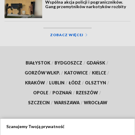
Wspólna akcja policji i pograniczników.
Gang przemytników narkotyków rozbity
ZOBACZ WIĘCEJ
BIAŁYSTOK
/
BYDGOSZCZ
/
GDAŃSK
/
GORZÓW WLKP.
/
KATOWICE
/
KIELCE
/
KRAKÓW
/
LUBLIN
/
ŁÓDŹ
/
OLSZTYN
/
OPOLE
/
POZNAŃ
/
RZESZÓW
/
SZCZECIN
/
WARSZAWA
/
WROCŁAW
Szanujemy Twoją prywatność
Dołącz do nas: