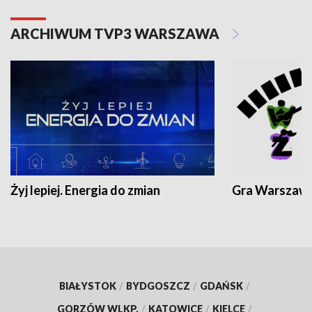
ARCHIWUM TVP3 WARSZAWA
Żyj lepiej. Energia do zmian
Gra Warszaw
BIAŁYSTOK
/
BYDGOSZCZ
/
GDAŃSK
/
GORZÓW WLKP.
/
KATOWICE
/
KIELCE
/