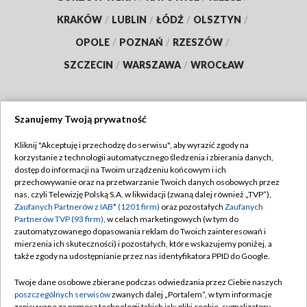
KRAKÓW
/
LUBLIN
/
ŁÓDŹ
/
OLSZTYN
/
OPOLE
/
POZNAŃ
/
RZESZÓW
/
SZCZECIN
/
WARSZAWA
/
WROCŁAW
Szanujemy Twoją prywatność
Dołącz do nas:
Kliknij "Akceptuję i przechodzę do serwisu", aby wyrazić zgody na
korzystanie z technologii automatycznego śledzenia i zbierania danych,
TVP
dostęp do informacji na Twoim urządzeniu końcowym i ich
Abonament TVP
przechowywanie oraz na przetwarzanie Twoich danych osobowych przez
Regulamin TVP
nas, czyli Telewizję Polską S.A. w likwidacji (zwaną dalej również „TVP”),
Emisja w TVP
Zaufanych Partnerów z IAB* (1201 firm)
oraz pozostałych
Zaufanych
Polityka prywatności
Partnerów TVP (93 firm)
, w celach marketingowych (w tym do
Centrum informacji TVP
Moje zgody
zautomatyzowanego dopasowania reklam do Twoich zainteresowań i
mierzenia ich skuteczności) i pozostałych, które wskazujemy poniżej, a
Naziemna Telewizja Cyfrowa
Pomoc
także zgody na udostępnianie przez nas identyfikatora PPID do Google.
Sklep TVP
Biuro reklamy
Twoje dane osobowe zbierane podczas odwiedzania przez Ciebie naszych
Rada Programowa
poszczególnych serwisów
zwanych dalej „Portalem”, w tym informacje
Kontakt
zapisywane za pomocą technologii takich jak: pliki cookie, sygnalizatory