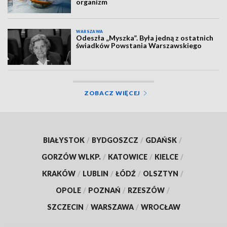
organizm
WARSZAWA
Odeszła „Myszka”. Była jedną z ostatnich
świadków Powstania Warszawskiego
ZOBACZ WIĘCEJ
BIAŁYSTOK
/
BYDGOSZCZ
/
GDAŃSK
/
GORZÓW WLKP.
/
KATOWICE
/
KIELCE
/
KRAKÓW
/
LUBLIN
/
ŁÓDŹ
/
OLSZTYN
/
OPOLE
/
POZNAŃ
/
RZESZÓW
/
SZCZECIN
/
WARSZAWA
/
WROCŁAW