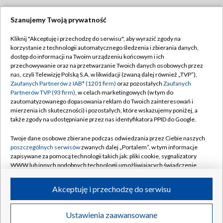
Szanujemy Twoją prywatność
Dołącz do nas:
Kliknij "Akceptuję i przechodzę do serwisu", aby wyrazić zgody na
korzystanie z technologii automatycznego śledzenia i zbierania danych,
TVP
dostęp do informacji na Twoim urządzeniu końcowym i ich
Abonament TVP
przechowywanie oraz na przetwarzanie Twoich danych osobowych przez
Regulamin TVP
nas, czyli Telewizję Polską S.A. w likwidacji (zwaną dalej również „TVP”),
Emisja w TVP
Polityka prywatności
Zaufanych Partnerów z IAB* (1201 firm)
oraz pozostałych
Zaufanych
Partnerów TVP (93 firm)
, w celach marketingowych (w tym do
Centrum informacji TVP
Moje zgody
zautomatyzowanego dopasowania reklam do Twoich zainteresowań i
mierzenia ich skuteczności) i pozostałych, które wskazujemy poniżej, a
Naziemna Telewizja Cyfrowa
Pomoc
także zgody na udostępnianie przez nas identyfikatora PPID do Google.
Sklep TVP
Biuro reklamy
Twoje dane osobowe zbierane podczas odwiedzania przez Ciebie naszych
Rada Programowa
Kontakt
poszczególnych serwisów
zwanych dalej „Portalem”, w tym informacje
zapisywane za pomocą technologii takich jak: pliki cookie, sygnalizatory
System NOS
WWW lub innych podobnych technologii umożliwiających świadczenie
dopasowanych i bezpiecznych usług, personalizację treści oraz reklam,
Informacje o nadawcy
Kanały
udostępnianie funkcji mediów społecznościowych oraz analizowanie
Akceptuję i przechodzę do serwisu
ruchu w Internecie.
Program dla prasy
©2026 Telewizja Polska S.A. w likwidacji
Biuro Reklamy
Twoje dane osobowe zbierane podczas odwiedzania przez Ciebie
Ustawienia zaawansowane
poszczególnych serwisów
na Portalu, takie jak adresy IP, identyfikatory