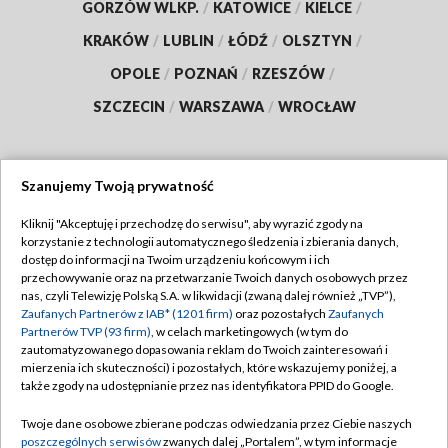
GORZÓW WLKP.
/
KATOWICE
/
KIELCE
/
KRAKÓW
/
LUBLIN
/
ŁÓDŹ
/
OLSZTYN
/
OPOLE
/
POZNAŃ
/
RZESZÓW
/
SZCZECIN
/
WARSZAWA
/
WROCŁAW
Szanujemy Twoją prywatność
Dołącz do nas:
Kliknij "Akceptuję i przechodzę do serwisu", aby wyrazić zgody na
korzystanie z technologii automatycznego śledzenia i zbierania danych,
TVP
dostęp do informacji na Twoim urządzeniu końcowym i ich
Abonament TVP
przechowywanie oraz na przetwarzanie Twoich danych osobowych przez
Regulamin TVP
nas, czyli Telewizję Polską S.A. w likwidacji (zwaną dalej również „TVP”),
Emisja w TVP
Zaufanych Partnerów z IAB* (1201 firm)
oraz pozostałych
Zaufanych
Polityka prywatności
Partnerów TVP (93 firm)
, w celach marketingowych (w tym do
Centrum informacji TVP
Moje zgody
zautomatyzowanego dopasowania reklam do Twoich zainteresowań i
mierzenia ich skuteczności) i pozostałych, które wskazujemy poniżej, a
Naziemna Telewizja Cyfrowa
Pomoc
także zgody na udostępnianie przez nas identyfikatora PPID do Google.
Sklep TVP
Biuro reklamy
Twoje dane osobowe zbierane podczas odwiedzania przez Ciebie naszych
Rada Programowa
poszczególnych serwisów
zwanych dalej „Portalem”, w tym informacje
Kontakt