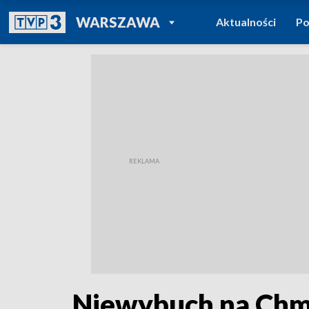
POWRÓT DO
WARSZAWA
Aktualności
Po
TVP REGIONY
Niewybuch na Chm