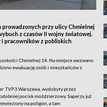
 prowadzonych przy ulicy Chmielnej
ybuch z czasów II wojny światowej.
 pracowników z pobliskich
wysokości Chmielnej 14. Na miejsce wezwano
ządzono ewakuację osób i mieszkańców z
orter TVP3 Warszawa, wydobyty przez
dobniej pocisk moździerzowy. Saperzy już
zewieziony na poligon, a tam