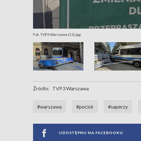
Fot. TVP3 Warszawa (11).jpg
Źródło:
TVP3 Warszawa
#warszawa
#pocisk
#saperzy
UDOSTĘPNIJ NA FACEBOOKU