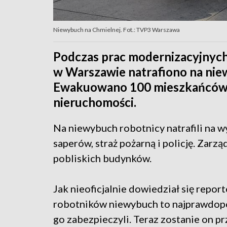
Niewybuch na Chmielnej. Fot.: TVP3 Warszawa
Podczas prac modernizacyjnych
w Warszawie natrafiono na niew
Ewakuowano 100 mieszkańców i
nieruchomości.
Na niewybuch robotnicy natrafili na 
saperów, straż pożarną i policję. Zar
pobliskich budynków.
Jak nieoficjalnie dowiedział się rep
robotników niewybuch to najprawdopo
go zabezpieczyli. Teraz zostanie on pr