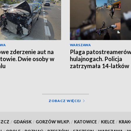
AWA
WARSZAWA
we zderzenie aut na
Plaga patostreamerów
owie. Dwie osoby w
hulajnogach. Policja
alu
zatrzymała 14-latków
ZOBACZ WIĘCEJ
SZCZ
/
GDAŃSK
/
GORZÓW WLKP.
/
KATOWICE
/
KIELCE
/
KRA