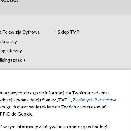
ROCŁAW
 Telewizja Cyfrowa
Sklep TVP
la prasy
tograficzny
sing (znaki)
klamy
Kontakt
rania danych, dostęp do informacji na Twoim urządzeniu
idacji (zwaną dalej również „TVP”),
Zaufanych Partnerów
anego dopasowania reklam do Twoich zainteresowań i
a PPID do Google.
”, w tym informacje zapisywane za pomocą technologii