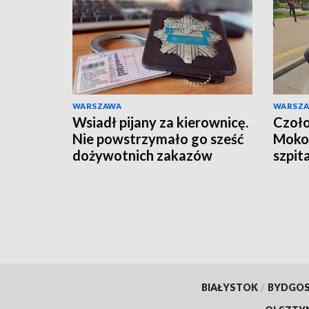
WARSZAWA
WARSZ
Wsiadł pijany za kierownicę.
Czoło
Nie powstrzymało go sześć
Mokot
dożywotnich zakazów
szpit
BIAŁYSTOK
/
BYDGO