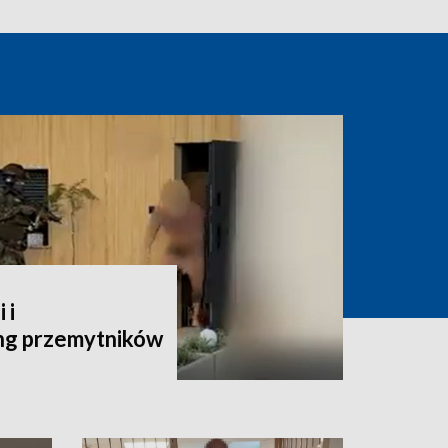
 i
ng przemytników