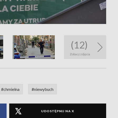
(12)
Zobacz zdjęcia
#chmielna
#niewybuch
UDOSTĘPNIJ NA X