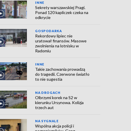
INNE
Sekrety warszawskiej Pragi.
Ponad 120 kapliczek czeka na
odkrycie
GOSPODARKA
Rekordowy lipiec nie
uratował finansów. Masowe
zwolnienia na lotnisku w
Radomiu
INNE
Takie zachowania prowadzą
do tragedii. Czerwone światło
to nie sugestia
NA DROGACH
Olbrzymi korek na S2 w
kierunku Ursynowa. Kolizja
trzech aut
NA SYGNALE
Wspólna akcja policji i
pograniczników. Gang