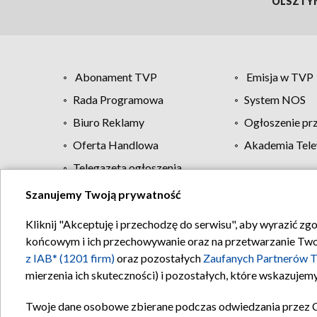
OLSZTY
Abonament TVP
Emisja w TVP
Rada Programowa
System NOS
Biuro Reklamy
Ogłoszenie pr
Oferta Handlowa
Akademia Tele
Telegazeta ogłoszenia
Szanujemy Twoją prywatność
Regulamin TVP
Kliknij "Akceptuję i przechodzę do serwisu", aby wyrazić zg
końcowym i ich przechowywanie oraz na przetwarzanie Twoich
z IAB* (1201 firm)
oraz pozostałych
Zaufanych Partnerów T
mierzenia ich skuteczności) i pozostałych, które wskazujemy
Twoje dane osobowe zbierane podczas odwiedzania przez 