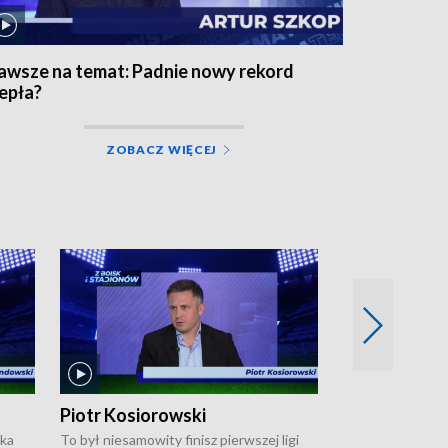
awsze na temat: Padnie nowy rekord
iepła?
ZOBACZ WIĘCEJ
Piotr Kosiorowski
Tomasz Mat
ska
To był niesamowity finisz pierwszej ligi
Robert Lewandow