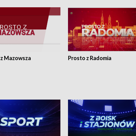
 z Mazowsza
Prosto z Radomia