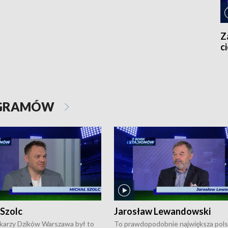
Z
c
OGRAMÓW
 Szolc
Jarosław Lewandowski
karzy Dzików Warszawa był to
To prawdopodobnie największa pol