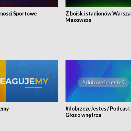
ości Sportowe
Z boisk i stadionów Warsza
Mazowsza
jemy
#dobrzeżeJesteś / Podcast 
Głos z wnętrza