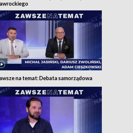
awrockiego
awsze na temat: Debata samorządowa