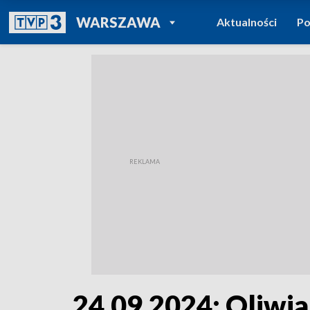
POWRÓT DO
WARSZAWA
Aktualności
Po
TVP REGIONY
24.09.2024: Oliwia