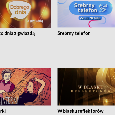
o dnia z gwiazdą
Srebrny telefon
rki
W blasku reflektorów