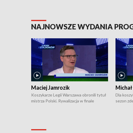
NAJNOWSZE WYDANIA PR
Maciej Jamrozik
Michał
Koszykarze Legii Warszawa obronili tytuł
Dla koszy
mistrza Polski. Rywalizacja w finale
sezon zde
ekstraklasy toczyła się do czterech
Najpierw 
zwycięstw i dopiero ostatni, siódmy mecz
międzyna
okazał się decydujący. W hali przy
Ligę Półn
Obrońców Tobruku na Bemowie
podbijać 
podopieczni estońskiego trenera Heiko
zasadnicz