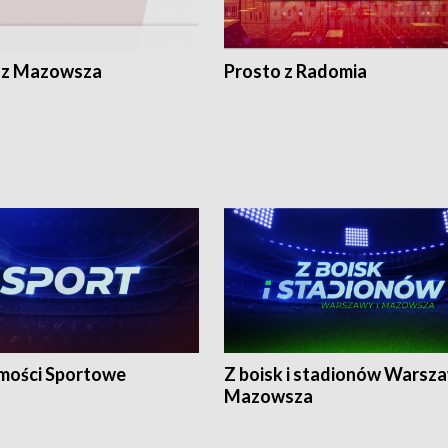
 z Mazowsza
Prosto z Radomia
ości Sportowe
Z boisk i stadionów Warsza
Mazowsza