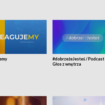
jemy
#dobrzeżeJesteś / Podcast 
Głos z wnętrza