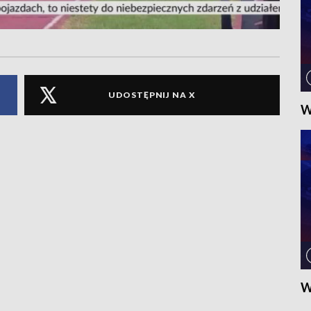
UDOSTĘPNIJ NA X
W
W