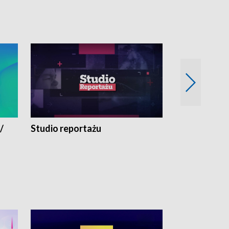
/
Studio reportażu
Eksperyment