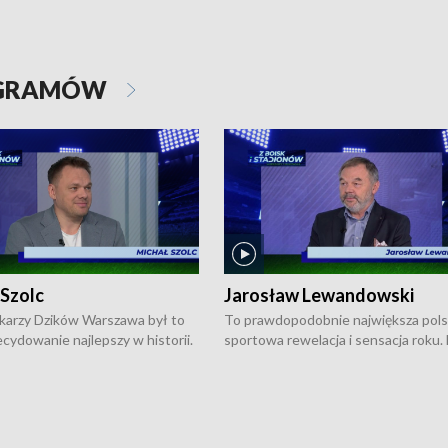
OGRAMÓW
 Szolc
Jarosław Lewandowski
karzy Dzików Warszawa był to
To prawdopodobnie największa pol
cydowanie najlepszy w historii.
sportowa rewelacja i sensacja roku.
pierwszy raz sięgnęli po
Chwalińska podbiła serca całej Pols
rodowe trofeum, wygrywając
kortach imienia Rolanda Garrosa w
ocno Europejską. Potem zaczęli
wielkoszlemowym turnieju French 
ekstraklasę. Po sezonie
przebijała się przez kwalifikacje, wyg
ym zadebiutowali w fazie play-
aż dziewięć pojedynków i dopiero w 