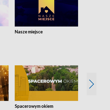
Nasze miejsce
Spacerowym okiem
Filmowe spo