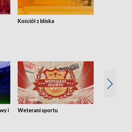
Kościół z bliska
wy i
Weterani sportu
Najlepsi Sp
2024