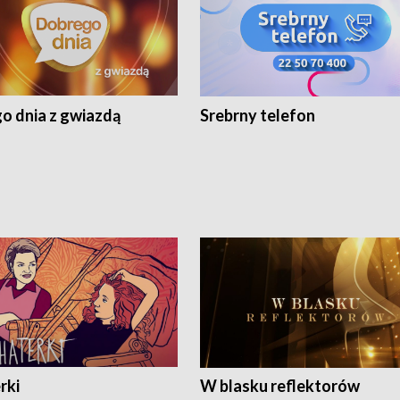
o dnia z gwiazdą
Srebrny telefon
rki
W blasku reflektorów