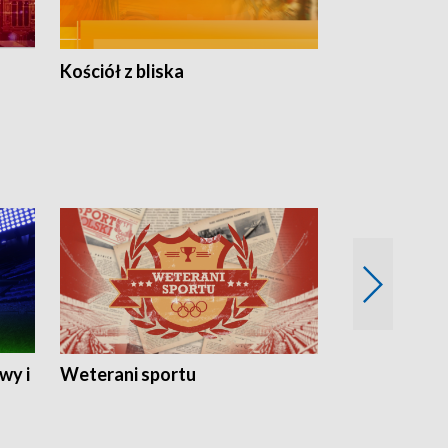
Kościół z bliska
wy i
Weterani sportu
Najlepsi Sp
2024