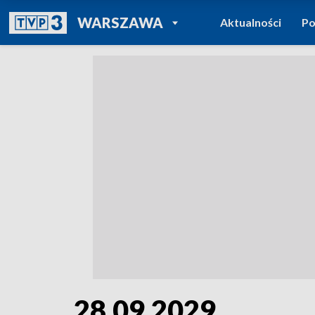
POWRÓT DO
WARSZAWA
Aktualności
Po
TVP REGIONY
28.09.2029