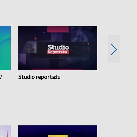
/
Studio reportażu
Eksperyment