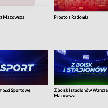
 z Mazowsza
Prosto z Radomia
ości Sportowe
Z boisk i stadionów Warsza
Mazowsza