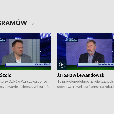
OGRAMÓW
 Szolc
Jarosław Lewandowski
karzy Dzików Warszawa był to
To prawdopodobnie największa pol
cydowanie najlepszy w historii.
sportowa rewelacja i sensacja roku.
pierwszy raz sięgnęli po
Chwalińska podbiła serca całej Pols
rodowe trofeum, wygrywając
kortach imienia Rolanda Garrosa w
ocno Europejską. Potem zaczęli
wielkoszlemowym turnieju French 
ekstraklasę. Po sezonie
przebijała się przez kwalifikacje, wyg
ym zadebiutowali w fazie play-
aż dziewięć pojedynków i dopiero w 