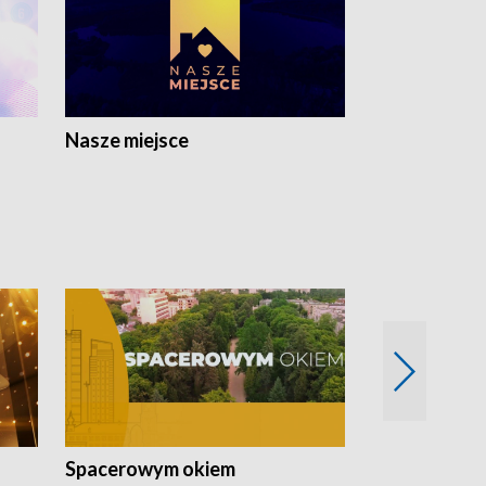
Nasze miejsce
Spacerowym okiem
Filmowe spo