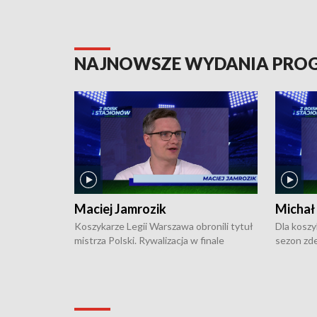
NAJNOWSZE WYDANIA PR
Maciej Jamrozik
Michał
Koszykarze Legii Warszawa obronili tytuł
Dla koszy
mistrza Polski. Rywalizacja w finale
sezon zde
ekstraklasy toczyła się do czterech
Najpierw 
zwycięstw i dopiero ostatni, siódmy mecz
międzyna
okazał się decydujący. W hali przy
Ligę Półn
Obrońców Tobruku na Bemowie
podbijać 
podopieczni estońskiego trenera Heiko
zasadnicz