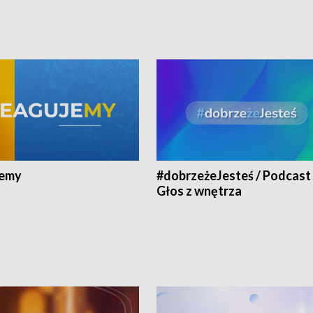
jemy
#dobrzeżeJesteś / Podcast 
Głos z wnętrza