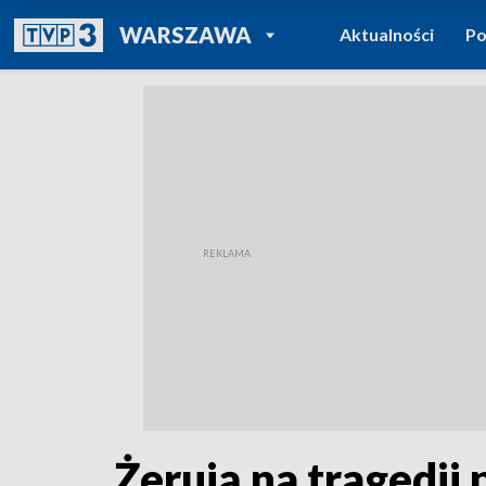
POWRÓT DO
WARSZAWA
Aktualności
Po
TVP REGIONY
Żerują na tragedii