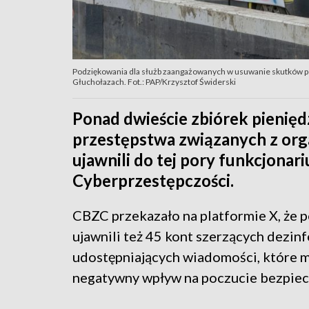
Podziękowania dla służb zaangażowanych w usuwanie skutków p
Głuchołazach. Fot.: PAP/Krzysztof Świderski
Ponad dwieście zbiórek pienię
przestępstwa związanych z or
ujawnili do tej pory funkcjonar
Cyberprzestępczości.
CBZC przekazało na platformie X, że p
ujawnili też 45 kont szerzących dezinf
udostępniających wiadomości, które 
negatywny wpływ na poczucie bezpiec