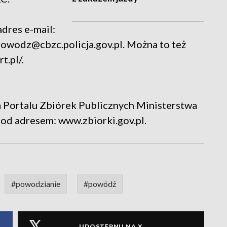
adres e-mail:
powodz@cbzc.policja.gov.pl. Można to też
t.pl/
.
 Portalu Zbiórek Publicznych Ministerstwa
pod adresem:
www.zbiorki.gov.pl
.
#powodzianie
#powódź
UDOSTĘPNIJ NA X