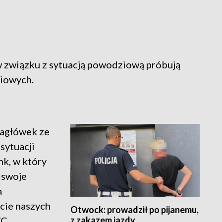
w związku z sytuacją powodziową próbują
ciowych.
nagłówek ze
sytuacji
nk, w który
c swoje
a
cie naszych
Otwock: prowadził po pijanemu,
z zakazem jazdy
C.