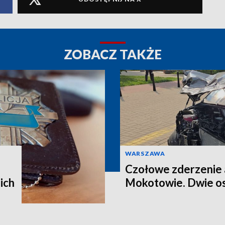
ZOBACZ TAKŻE
WARSZAWA
Czołowe zderzenie 
ich
Mokotowie. Dwie os