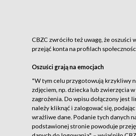
CBZC zwróciło też uwagę, że oszuści 
przejąć konta na profilach społecznoś
Oszuści grają na emocjach
"W tym celu przygotowują krzykliwy 
zdjęciem, np. dziecka lub zwierzęcia w 
zagrożenia. Do wpisu dołączony jest li
należy kliknąć i zalogować się, podają
wrażliwe dane. Podanie tych danych n
podstawionej stronie powoduje przeję
danych do logowania" – wyjaśniło CBZ