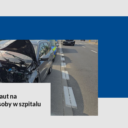
aut na
oby w szpitalu