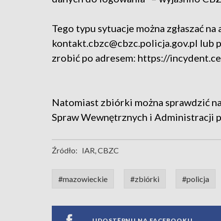
Tego typu sytuacje można zgłaszać na 
kontakt.cbzc@cbzc.policja.gov.pl lub 
zrobić po adresem:
https://incydent.cer
Natomiast zbiórki można sprawdzić na
Spraw Wewnętrznych i Administracji 
Źródło:
IAR, CBZC
#mazowieckie
#zbiórki
#policja
UDOSTĘPNIJ NA FACEBOOKU