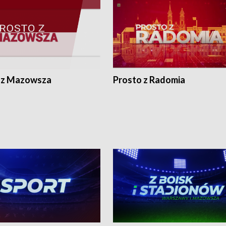
 z Mazowsza
Prosto z Radomia