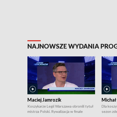
NAJNOWSZE WYDANIA PR
Maciej Jamrozik
Michał
Koszykarze Legii Warszawa obronili tytuł
Dla koszy
mistrza Polski. Rywalizacja w finale
sezon zde
ekstraklasy toczyła się do czterech
Najpierw 