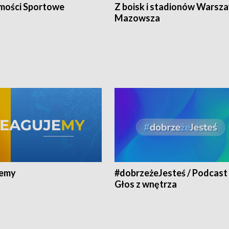
ości Sportowe
Z boisk i stadionów Warsza
Mazowsza
jemy
#dobrzeżeJesteś / Podcast 
Głos z wnętrza