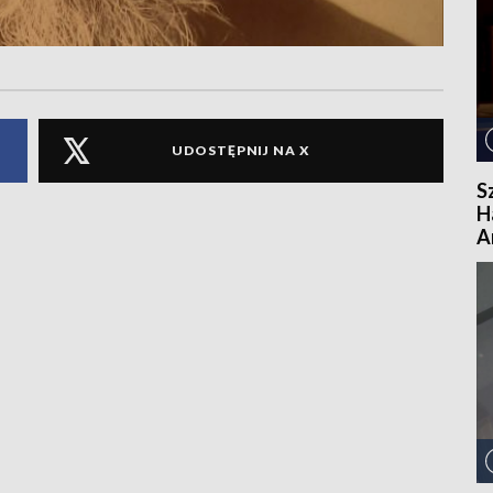
UDOSTĘPNIJ NA X
S
H
A