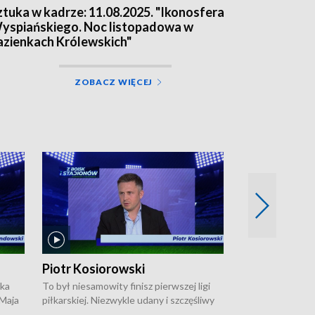
ztuka w kadrze: 11.08.2025. "Ikonosfera
yspiańskiego. Noc listopadowa w
azienkach Królewskich"
ZOBACZ WIĘCEJ
Piotr Kosiorowski
Tomasz Mat
ska
To był niesamowity finisz pierwszej ligi
Robert Lewandow
 Maja
piłkarskiej. Niezwykle udany i szczęśliwy
przygodę z Barc
ki na
dla Polonii Warszawa, która w ostatnich
Saternusa jest p