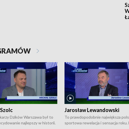
S
W
Ł
OGRAMÓW
 Szolc
Jarosław Lewandowski
karzy Dzików Warszawa był to
To prawdopodobnie największa pol
cydowanie najlepszy w historii.
sportowa rewelacja i sensacja roku.
pierwszy raz sięgnęli po
Chwalińska podbiła serca całej Pols