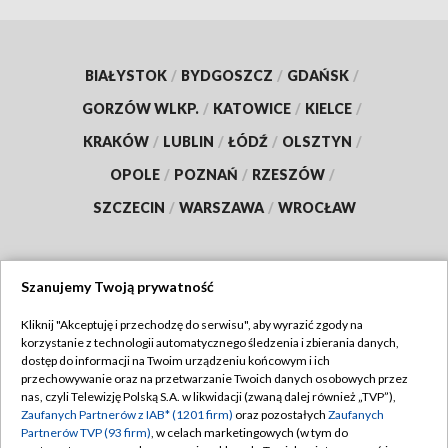
BIAŁYSTOK
/
BYDGOSZCZ
/
GDAŃSK
/
GORZÓW WLKP.
/
KATOWICE
/
KIELCE
/
KRAKÓW
/
LUBLIN
/
ŁÓDŹ
/
OLSZTYN
/
OPOLE
/
POZNAŃ
/
RZESZÓW
/
SZCZECIN
/
WARSZAWA
/
WROCŁAW
Szanujemy Twoją prywatność
Dołącz do nas:
Kliknij "Akceptuję i przechodzę do serwisu", aby wyrazić zgody na
korzystanie z technologii automatycznego śledzenia i zbierania danych,
TVP
dostęp do informacji na Twoim urządzeniu końcowym i ich
Abonament TVP
przechowywanie oraz na przetwarzanie Twoich danych osobowych przez
Regulamin TVP
nas, czyli Telewizję Polską S.A. w likwidacji (zwaną dalej również „TVP”),
Emisja w TVP
Polityka prywatności
Zaufanych Partnerów z IAB* (1201 firm)
oraz pozostałych
Zaufanych
Partnerów TVP (93 firm)
, w celach marketingowych (w tym do
Centrum informacji TVP