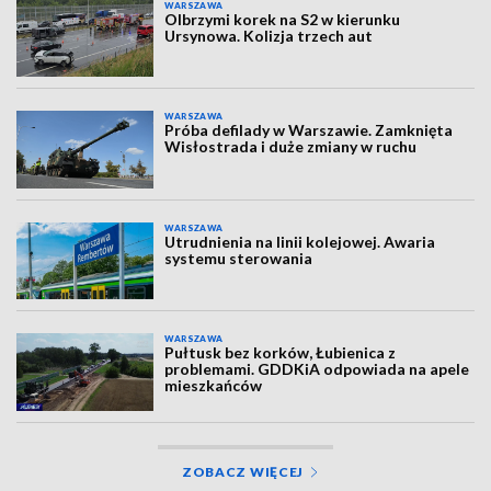
WARSZAWA
Olbrzymi korek na S2 w kierunku
Ursynowa. Kolizja trzech aut
WARSZAWA
Próba defilady w Warszawie. Zamknięta
Wisłostrada i duże zmiany w ruchu
WARSZAWA
Utrudnienia na linii kolejowej. Awaria
systemu sterowania
WARSZAWA
Pułtusk bez korków, Łubienica z
problemami. GDDKiA odpowiada na apele
mieszkańców
ZOBACZ WIĘCEJ