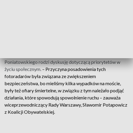
bardzo dobry pomysł, bo tych fotoradarów jest tam 6.
Akurat te, które mają zniknąć, utrudniają korzystanie z
kamiennej ławy – podkreślił Borkowski.
Bezpieczeństwo kontra ochrona zabytków
Demontaż dwóch
urządzeń służących do rejestrowania
przekroczenia dopuszczalnej prędkości pojazdów na moście
Poniatowskiego rodzi dyskusję dotyczącą priorytetów w
życiu społecznym.
– Przyczyna posadowienia tych
fotoradarów była związana ze zwiększeniem
bezpieczeństwa, bo mieliśmy kilka wypadków na moście,
były też ofiary śmiertelne, w związku z tym należało podjąć
działania, które spowodują spowolnienie ruchu – zauważa
wiceprzewodniczący Rady Warszawy, Sławomir Potapowicz
z Koalicji Obywatelskiej.