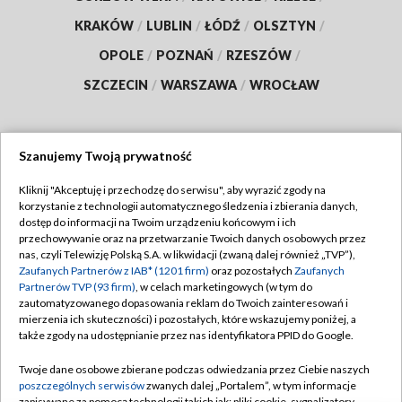
KRAKÓW
/
LUBLIN
/
ŁÓDŹ
/
OLSZTYN
/
OPOLE
/
POZNAŃ
/
RZESZÓW
/
SZCZECIN
/
WARSZAWA
/
WROCŁAW
Szanujemy Twoją prywatność
Dołącz do nas:
Kliknij "Akceptuję i przechodzę do serwisu", aby wyrazić zgody na
korzystanie z technologii automatycznego śledzenia i zbierania danych,
TVP
dostęp do informacji na Twoim urządzeniu końcowym i ich
Abonament TVP
przechowywanie oraz na przetwarzanie Twoich danych osobowych przez
Regulamin TVP
nas, czyli Telewizję Polską S.A. w likwidacji (zwaną dalej również „TVP”),
Emisja w TVP
Zaufanych Partnerów z IAB* (1201 firm)
oraz pozostałych
Zaufanych
Polityka prywatności
Partnerów TVP (93 firm)
, w celach marketingowych (w tym do
Centrum informacji TVP
Moje zgody
zautomatyzowanego dopasowania reklam do Twoich zainteresowań i
mierzenia ich skuteczności) i pozostałych, które wskazujemy poniżej, a
Naziemna Telewizja Cyfrowa
Pomoc
także zgody na udostępnianie przez nas identyfikatora PPID do Google.
Sklep TVP
Biuro reklamy
Twoje dane osobowe zbierane podczas odwiedzania przez Ciebie naszych
Rada Programowa
poszczególnych serwisów
zwanych dalej „Portalem”, w tym informacje
Kontakt
zapisywane za pomocą technologii takich jak: pliki cookie, sygnalizatory