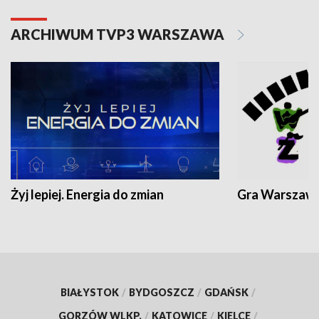
ARCHIWUM TVP3 WARSZAWA
Żyj lepiej. Energia do zmian
Gra Warszaw
BIAŁYSTOK
/
BYDGOSZCZ
/
GDAŃSK
/
GORZÓW WLKP.
/
KATOWICE
/
KIELCE
/