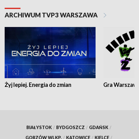
ARCHIWUM TVP3 WARSZAWA
Żyj lepiej. Energia do zmian
Gra Warszaw
BIAŁYSTOK
/
BYDGOSZCZ
/
GDAŃSK
/
GORZÓW WLKP.
/
KATOWICE
/
KIELCE
/