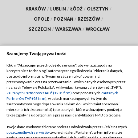
KRAKÓW
/
LUBLIN
/
ŁÓDŹ
/
OLSZTYN
/
OPOLE
/
POZNAŃ
/
RZESZÓW
/
SZCZECIN
/
WARSZAWA
/
WROCŁAW
Szanujemy Twoją prywatność
Dołącz do nas:
Kliknij "Akceptuję i przechodzę do serwisu", aby wyrazić zgody na
korzystanie z technologii automatycznego śledzenia i zbierania danych,
TVP
dostęp do informacji na Twoim urządzeniu końcowym i ich
Abonament TVP
przechowywanie oraz na przetwarzanie Twoich danych osobowych przez
Regulamin TVP
nas, czyli Telewizję Polską S.A. w likwidacji (zwaną dalej również „TVP”),
Emisja w TVP
Zaufanych Partnerów z IAB* (1201 firm)
oraz pozostałych
Zaufanych
Polityka prywatności
Partnerów TVP (93 firm)
, w celach marketingowych (w tym do
Centrum informacji TVP
Moje zgody
zautomatyzowanego dopasowania reklam do Twoich zainteresowań i
mierzenia ich skuteczności) i pozostałych, które wskazujemy poniżej, a
Naziemna Telewizja Cyfrowa
Pomoc
także zgody na udostępnianie przez nas identyfikatora PPID do Google.
Sklep TVP
Biuro reklamy
Twoje dane osobowe zbierane podczas odwiedzania przez Ciebie naszych
Rada Programowa
poszczególnych serwisów
zwanych dalej „Portalem”, w tym informacje
Kontakt
zapisywane za pomocą technologii takich jak: pliki cookie, sygnalizatory