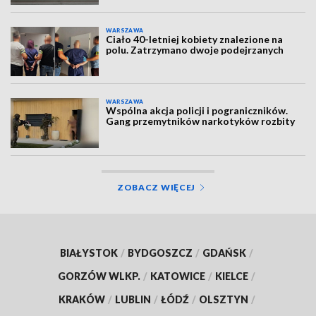
WARSZAWA
Ciało 40-letniej kobiety znalezione na
polu. Zatrzymano dwoje podejrzanych
WARSZAWA
Wspólna akcja policji i pograniczników.
Gang przemytników narkotyków rozbity
ZOBACZ WIĘCEJ
BIAŁYSTOK
/
BYDGOSZCZ
/
GDAŃSK
/
GORZÓW WLKP.
/
KATOWICE
/
KIELCE
/
KRAKÓW
/
LUBLIN
/
ŁÓDŹ
/
OLSZTYN
/