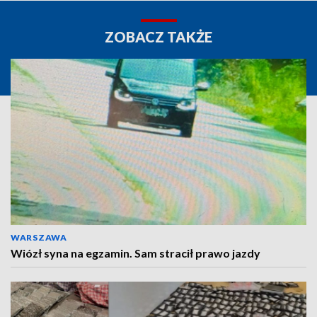
ZOBACZ TAKŻE
WARSZAWA
Wiózł syna na egzamin. Sam stracił prawo jazdy