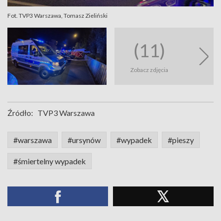
Fot. TVP3 Warszawa, Tomasz Zieliński
(11)
Zobacz zdjęcia
Źródło:
TVP3 Warszawa
#warszawa
#ursynów
#wypadek
#pieszy
#śmiertelny wypadek