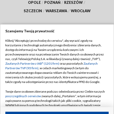
OPOLE
/
POZNAŃ
/
RZESZÓW
/
SZCZECIN
/
WARSZAWA
/
WROCŁAW
Szanujemy Twoją prywatność
Dołącz do nas:
Kliknij "Akceptuję i przechodzę do serwisu", aby wyrazić zgody na
korzystanie z technologii automatycznego śledzenia i zbierania danych,
TVP
dostęp do informacji na Twoim urządzeniu końcowym i ich
Abonament TVP
przechowywanie oraz na przetwarzanie Twoich danych osobowych przez
Regulamin TVP
nas, czyli Telewizję Polską S.A. w likwidacji (zwaną dalej również „TVP”),
Emisja w TVP
Polityka prywatności
Zaufanych Partnerów z IAB* (1201 firm)
oraz pozostałych
Zaufanych
Partnerów TVP (93 firm)
, w celach marketingowych (w tym do
Centrum informacji TVP
Moje zgody
zautomatyzowanego dopasowania reklam do Twoich zainteresowań i
mierzenia ich skuteczności) i pozostałych, które wskazujemy poniżej, a
Naziemna Telewizja Cyfrowa
Pomoc
także zgody na udostępnianie przez nas identyfikatora PPID do Google.
Sklep TVP
Biuro reklamy
Twoje dane osobowe zbierane podczas odwiedzania przez Ciebie naszych
Rada Programowa
Kontakt
poszczególnych serwisów
zwanych dalej „Portalem”, w tym informacje
zapisywane za pomocą technologii takich jak: pliki cookie, sygnalizatory
System NOS
WWW lub innych podobnych technologii umożliwiających świadczenie
dopasowanych i bezpiecznych usług, personalizację treści oraz reklam,
Informacje o nadawcy
Kanały