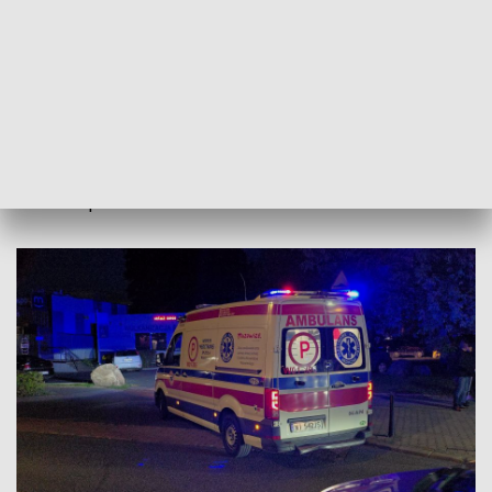
Reanimacja nie przyniosła skutku, pieszy zmarł. Na miejscu
pracują trzy zastępy straży pożarnej, dwie karetki oraz
policja. Została zadysponowana również grupa ratownictwa
technicznego, po to aby zdjąć busa z barierek.
Ofiarą jest starszy mężczyzna. Na miejscy trwają oględziny z
udziałem prokuratora.