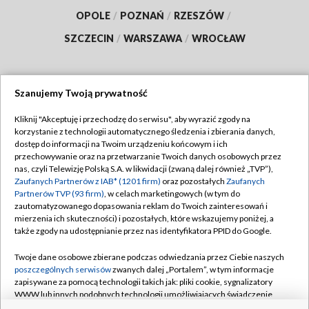
OPOLE
/
POZNAŃ
/
RZESZÓW
/
SZCZECIN
/
WARSZAWA
/
WROCŁAW
Szanujemy Twoją prywatność
Dołącz do nas:
Kliknij "Akceptuję i przechodzę do serwisu", aby wyrazić zgody na
korzystanie z technologii automatycznego śledzenia i zbierania danych,
TVP
dostęp do informacji na Twoim urządzeniu końcowym i ich
Abonament TVP
przechowywanie oraz na przetwarzanie Twoich danych osobowych przez
Regulamin TVP
nas, czyli Telewizję Polską S.A. w likwidacji (zwaną dalej również „TVP”),
Emisja w TVP
Zaufanych Partnerów z IAB* (1201 firm)
oraz pozostałych
Zaufanych
Polityka prywatności
Partnerów TVP (93 firm)
, w celach marketingowych (w tym do
Centrum informacji TVP
Moje zgody
zautomatyzowanego dopasowania reklam do Twoich zainteresowań i
mierzenia ich skuteczności) i pozostałych, które wskazujemy poniżej, a
Naziemna Telewizja Cyfrowa
Pomoc
także zgody na udostępnianie przez nas identyfikatora PPID do Google.
Sklep TVP
Biuro reklamy
Twoje dane osobowe zbierane podczas odwiedzania przez Ciebie naszych
Rada Programowa
poszczególnych serwisów
zwanych dalej „Portalem”, w tym informacje
Kontakt
zapisywane za pomocą technologii takich jak: pliki cookie, sygnalizatory
System NOS
WWW lub innych podobnych technologii umożliwiających świadczenie
dopasowanych i bezpiecznych usług, personalizację treści oraz reklam,