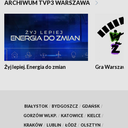
ARCHIWUM TVP3 WARSZAWA
Żyj lepiej. Energia do zmian
Gra Warszaw
BIAŁYSTOK
/
BYDGOSZCZ
/
GDAŃSK
/
GORZÓW WLKP.
/
KATOWICE
/
KIELCE
/
KRAKÓW
/
LUBLIN
/
ŁÓDŹ
/
OLSZTYN
/