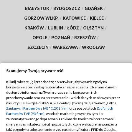
BIAŁYSTOK
/
BYDGOSZCZ
/
GDAŃSK
/
GORZÓW WLKP.
/
KATOWICE
/
KIELCE
/
KRAKÓW
/
LUBLIN
/
ŁÓDŹ
/
OLSZTYN
/
OPOLE
/
POZNAŃ
/
RZESZÓW
/
SZCZECIN
/
WARSZAWA
/
WROCŁAW
Szanujemy Twoją prywatność
Dołącz do nas:
Kliknij "Akceptuję i przechodzę do serwisu", aby wyrazić zgody na
korzystanie z technologii automatycznego śledzenia i zbierania danych,
TVP
dostęp do informacji na Twoim urządzeniu końcowym i ich
Abonament TVP
przechowywanie oraz na przetwarzanie Twoich danych osobowych przez
Regulamin TVP
nas, czyli Telewizję Polską S.A. w likwidacji (zwaną dalej również „TVP”),
Emisja w TVP
Polityka prywatności
Zaufanych Partnerów z IAB* (1201 firm)
oraz pozostałych
Zaufanych
Partnerów TVP (93 firm)
, w celach marketingowych (w tym do
Centrum informacji TVP
Moje zgody
zautomatyzowanego dopasowania reklam do Twoich zainteresowań i
mierzenia ich skuteczności) i pozostałych, które wskazujemy poniżej, a
Naziemna Telewizja Cyfrowa
Pomoc
także zgody na udostępnianie przez nas identyfikatora PPID do Google.