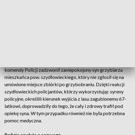
numer alarmowy. Po otrzymaniu zawiadomienia o zaginięciu
policjanci zaczęli szukać mężczyzny. W akcję włączyli
również strażnicy ze Straży Leśnej w Skarżysku-Kamiennej
oraz szydłowieccy strażacy. Po niespełna dwóch godzinach
od zgłoszenia mężczyzna został odnaleziony przez patrol
szydłowieckich policjantów. Mężczyzna był przemoknięty,
zmarznięty, ale nie wymagał pomocy medycznej.
Z kolei w niedzielę o godz. 17 do dyżurnego szydłowieckiej
komendy Policji zadzwonił zaniepokojony syn grzybiarza
mieszkańca pow. szydłowieckiego, który nie zgłosił się na
umówione miejsce zbiórki po grzybobraniu. Dzięki reakcji
szydłowieckich policjantów, którzy wykorzystując syreny
policyjne, określili kierunek wyjścia z lasu zagubionemu 67-
latkowi, doprowadziły do tego, że cały i zdrowy trafił pod
opiekę syna. W tym przypadku również nie była potrzebna
pomoc medyczna.
Policja apeluje o rozwagę