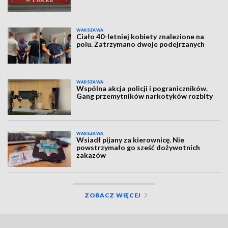
WARSZAWA
Ciało 40-letniej kobiety znalezione na
polu. Zatrzymano dwoje podejrzanych
WARSZAWA
Wspólna akcja policji i pograniczników.
Gang przemytników narkotyków rozbity
WARSZAWA
Wsiadł pijany za kierownicę. Nie
powstrzymało go sześć dożywotnich
zakazów
ZOBACZ WIĘCEJ