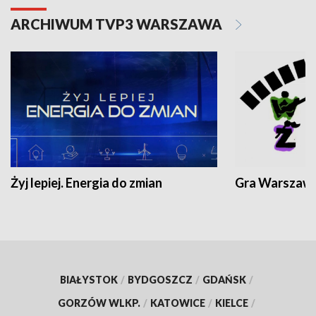
ARCHIWUM TVP3 WARSZAWA
Żyj lepiej. Energia do zmian
Gra Warszaw
BIAŁYSTOK
/
BYDGOSZCZ
/
GDAŃSK
/
GORZÓW WLKP.
/
KATOWICE
/
KIELCE
/