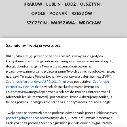
KRAKÓW
/
LUBLIN
/
ŁÓDŹ
/
OLSZTYN
/
OPOLE
/
POZNAŃ
/
RZESZÓW
/
SZCZECIN
/
WARSZAWA
/
WROCŁAW
Szanujemy Twoją prywatność
Dołącz do nas:
Kliknij "Akceptuję i przechodzę do serwisu", aby wyrazić zgody na
korzystanie z technologii automatycznego śledzenia i zbierania danych,
TVP
dostęp do informacji na Twoim urządzeniu końcowym i ich
Abonament TVP
przechowywanie oraz na przetwarzanie Twoich danych osobowych przez
Regulamin TVP
nas, czyli Telewizję Polską S.A. w likwidacji (zwaną dalej również „TVP”),
Emisja w TVP
Zaufanych Partnerów z IAB* (1201 firm)
oraz pozostałych
Zaufanych
Polityka prywatności
Partnerów TVP (93 firm)
, w celach marketingowych (w tym do
Centrum informacji TVP
Moje zgody
zautomatyzowanego dopasowania reklam do Twoich zainteresowań i
mierzenia ich skuteczności) i pozostałych, które wskazujemy poniżej, a
Naziemna Telewizja Cyfrowa
Pomoc
także zgody na udostępnianie przez nas identyfikatora PPID do Google.
Sklep TVP
Biuro reklamy
Twoje dane osobowe zbierane podczas odwiedzania przez Ciebie naszych
Rada Programowa
poszczególnych serwisów
zwanych dalej „Portalem”, w tym informacje
Kontakt
zapisywane za pomocą technologii takich jak: pliki cookie, sygnalizatory
System NOS