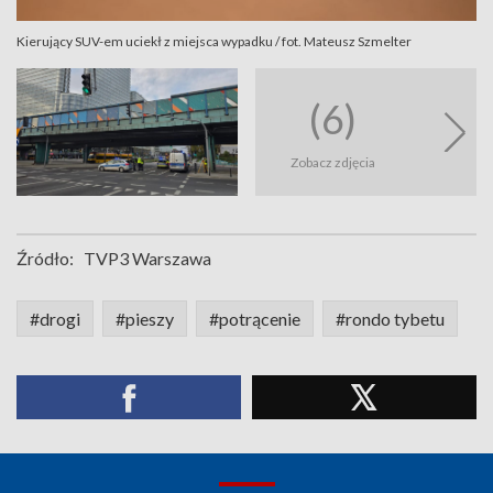
Kierujący SUV-em uciekł z miejsca wypadku / fot. Mateusz Szmelter
(6)
Zobacz zdjęcia
Źródło:
TVP3 Warszawa
#drogi
#pieszy
#potrącenie
#rondo tybetu