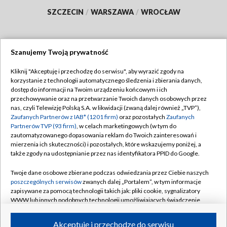
SZCZECIN
/
WARSZAWA
/
WROCŁAW
Szanujemy Twoją prywatność
Dołącz do nas:
Kliknij "Akceptuję i przechodzę do serwisu", aby wyrazić zgody na
korzystanie z technologii automatycznego śledzenia i zbierania danych,
TVP
dostęp do informacji na Twoim urządzeniu końcowym i ich
Abonament TVP
przechowywanie oraz na przetwarzanie Twoich danych osobowych przez
Regulamin TVP
nas, czyli Telewizję Polską S.A. w likwidacji (zwaną dalej również „TVP”),
Emisja w TVP
Polityka prywatności
Zaufanych Partnerów z IAB* (1201 firm)
oraz pozostałych
Zaufanych
Partnerów TVP (93 firm)
, w celach marketingowych (w tym do
Centrum informacji TVP
Moje zgody
zautomatyzowanego dopasowania reklam do Twoich zainteresowań i
mierzenia ich skuteczności) i pozostałych, które wskazujemy poniżej, a
Naziemna Telewizja Cyfrowa
Pomoc
także zgody na udostępnianie przez nas identyfikatora PPID do Google.
Sklep TVP
Biuro reklamy
Twoje dane osobowe zbierane podczas odwiedzania przez Ciebie naszych
Rada Programowa
Kontakt
poszczególnych serwisów
zwanych dalej „Portalem”, w tym informacje
zapisywane za pomocą technologii takich jak: pliki cookie, sygnalizatory
System NOS
WWW lub innych podobnych technologii umożliwiających świadczenie
dopasowanych i bezpiecznych usług, personalizację treści oraz reklam,
Informacje o nadawcy
Kanały
udostępnianie funkcji mediów społecznościowych oraz analizowanie
Akceptuję i przechodzę do serwisu