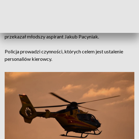
doszło przed godziną szóstą rano.
– Bezpośrednio po zdarzeniu na miejsce skierowane zostały
dodatkowe załogi policji. Prawdopodobnie jechał SUV-em –
przekazał młodszy aspirant Jakub Pacyniak.
Policja prowadzi czynności, których celem jest ustalenie
personaliów kierowcy.