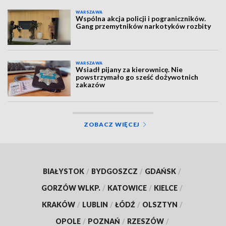
WARSZAWA
Wspólna akcja policji i pograniczników.
Gang przemytników narkotyków rozbity
WARSZAWA
Wsiadł pijany za kierownicę. Nie
powstrzymało go sześć dożywotnich
zakazów
ZOBACZ WIĘCEJ
BIAŁYSTOK
/
BYDGOSZCZ
/
GDAŃSK
/
GORZÓW WLKP.
/
KATOWICE
/
KIELCE
/
KRAKÓW
/
LUBLIN
/
ŁÓDŹ
/
OLSZTYN
/
OPOLE
/
POZNAŃ
/
RZESZÓW
/