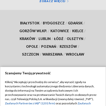
ZOBACZ WIĘCEJ
BIAŁYSTOK
/
BYDGOSZCZ
/
GDAŃSK
/
GORZÓW WLKP.
/
KATOWICE
/
KIELCE
/
KRAKÓW
/
LUBLIN
/
ŁÓDŹ
/
OLSZTYN
/
OPOLE
/
POZNAŃ
/
RZESZÓW
/
SZCZECIN
/
WARSZAWA
/
WROCŁAW
Szanujemy Twoją prywatność
Dołącz do nas:
Kliknij "Akceptuję i przechodzę do serwisu", aby wyrazić zgody na
korzystanie z technologii automatycznego śledzenia i zbierania danych,
TVP
dostęp do informacji na Twoim urządzeniu końcowym i ich
Abonament TVP
przechowywanie oraz na przetwarzanie Twoich danych osobowych przez
Regulamin TVP
nas, czyli Telewizję Polską S.A. w likwidacji (zwaną dalej również „TVP”),
Emisja w TVP
Polityka prywatności
Zaufanych Partnerów z IAB* (1201 firm)
oraz pozostałych
Zaufanych