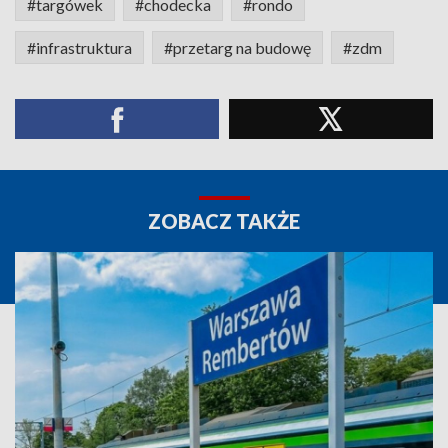
#targówek
#chodecka
#rondo
#infrastruktura
#przetarg na budowę
#zdm
ZOBACZ TAKŻE