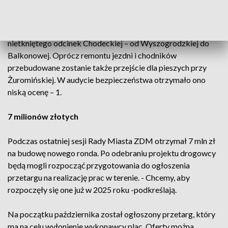
Brakujący remont chodników i jezdni
Drogowcy zapowiadają także remont ostatniego,
nietkniętego odcinek Chodeckiej – od Wyszogrodzkiej do
Balkonowej. Oprócz remontu jezdni i chodników
przebudowane zostanie także przejście dla pieszych przy
Żuromińskiej. W audycie bezpieczeństwa otrzymało ono
niską ocenę – 1.
7 milionów złotych
Podczas ostatniej sesji Rady Miasta ZDM otrzymał 7 mln zł
na budowę nowego ronda. Po odebraniu projektu drogowcy
będą mogli rozpocząć przygotowania do ogłoszenia
przetargu na realizację prac w terenie. - Chcemy, aby
rozpoczęły się one już w 2025 roku -podkreślają.
Na początku października został ogłoszony przetarg, który
ma na celu wyłonienie wykonawcy plac. Oferty można