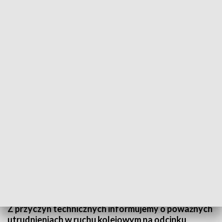
POWRÓT DO
WARSZAWA
TVP REGIONY
Awaria urządzeń sterowania ruchem
kolejowym. Występują utrudnienia
2024-10-10
ba
Z przyczyn technicznych informujemy o poważnych
utrudnieniach w ruchu kolejowym na odcinku