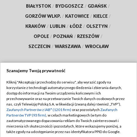
BIAŁYSTOK
/
BYDGOSZCZ
/
GDAŃSK
/
GORZÓW WLKP.
/
KATOWICE
/
KIELCE
/
KRAKÓW
/
LUBLIN
/
ŁÓDŹ
/
OLSZTYN
/
OPOLE
/
POZNAŃ
/
RZESZÓW
/
SZCZECIN
/
WARSZAWA
/
WROCŁAW
Szanujemy Twoją prywatność
Dołącz do nas:
Kliknij "Akceptuję i przechodzę do serwisu", aby wyrazić zgody na
korzystanie z technologii automatycznego śledzenia i zbierania danych,
TVP
dostęp do informacji na Twoim urządzeniu końcowym i ich
Abonament TVP
przechowywanie oraz na przetwarzanie Twoich danych osobowych przez
Regulamin TVP
nas, czyli Telewizję Polską S.A. w likwidacji (zwaną dalej również „TVP”),
Emisja w TVP
Polityka prywatności
Zaufanych Partnerów z IAB* (1201 firm)
oraz pozostałych
Zaufanych
Partnerów TVP (93 firm)
, w celach marketingowych (w tym do
Centrum informacji TVP
Moje zgody
zautomatyzowanego dopasowania reklam do Twoich zainteresowań i
mierzenia ich skuteczności) i pozostałych, które wskazujemy poniżej, a
Naziemna Telewizja Cyfrowa
Pomoc
także zgody na udostępnianie przez nas identyfikatora PPID do Google.