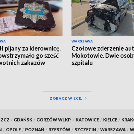
AWA
WARSZAWA
ł pijany za kierownicę.
Czołowe zderzenie aut
owstrzymało go sześć
Mokotowie. Dwie osob
wotnich zakazów
szpitalu
ZOBACZ WIĘCEJ
SZCZ
/
GDAŃSK
/
GORZÓW WLKP.
/
KATOWICE
/
KIELCE
/
KRA
N
/
OPOLE
/
POZNAŃ
/
RZESZÓW
/
SZCZECIN
/
WARSZAWA
/
W