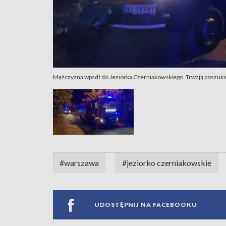
Mężczyzna wpadł do Jeziorka Czerniakowskiego. Trwają poszuki
#warszawa
#jeziorko czerniakowskie
UDOSTĘPNIJ NA FACEBOOKU