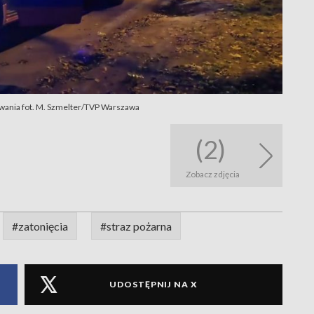
wania fot. M. Szmelter/TVP Warszawa
(2)
Zobacz zdjęcia
#zatonięcia
#straz pożarna
UDOSTĘPNIJ NA X