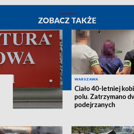
ZOBACZ TAKŻE
WARSZAWA
Ciało 40-letniej kob
polu. Zatrzymano d
podejrzanych