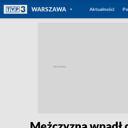
POWRÓT DO
WARSZAWA
Aktualności
Po
TVP REGIONY
Mężczyzna wpadł d