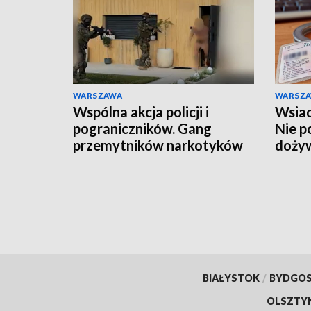
WARSZAWA
WARSZ
Wspólna akcja policji i
Wsiad
pograniczników. Gang
Nie p
przemytników narkotyków
doży
rozbity
BIAŁYSTOK
/
BYDGO
OLSZTY