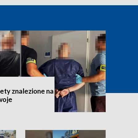
iety znalezione na
woje