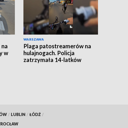
WARSZAWA
 na
Plaga patostreamerów na
y w
hulajnogach. Policja
zatrzymała 14-latków
KÓW
/
LUBLIN
/
ŁÓDŹ
/
ROCŁAW