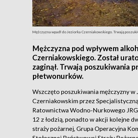
Mężczyzna wpadł do Jeziorka Czerniakowskiego. Trwają poszuki
Mężczyzna pod wpływem alkoho
Czerniakowskiego. Został uratow
zaginął. Trwają poszukiwania pr
płetwonurków.
Wszczęto poszukiwania mężczyzny w 
Czerniakowskim przez Specjalistyczn
Ratownictwa Wodno-Nurkowego JRG 
12 z łodzią, ponadto w akcji kolejne d
straży pożarnej, Grupa Operacyjna K
Stołecznej Państwowej Straży Pożarnej