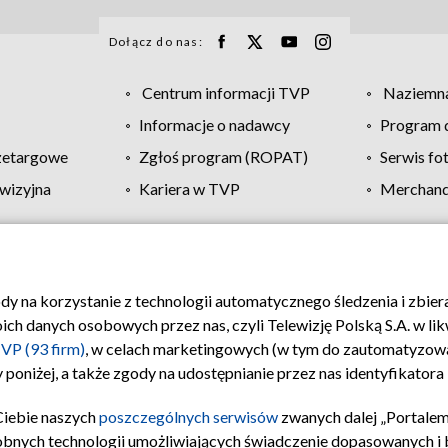
Dołącz do nas:
Centrum informacji TVP
Naziemna
Informacje o nadawcy
Program d
zetargowe
Zgłoś program (ROPAT)
Serwis fo
wizyjna
Kariera w TVP
Merchandi
Polityka prywatności
Moje zgody
Pomoc
Biuro re
ody na korzystanie z technologii automatycznego śledzenia i zbie
 danych osobowych przez nas, czyli Telewizję Polską S.A. w likw
VP (93 firm)
, w celach marketingowych (w tym do zautomatyzow
 poniżej, a także zgody na udostępnianie przez nas identyfikator
Ciebie naszych
poszczególnych serwisów
zwanych dalej „Portalem
obnych technologii umożliwiających świadczenie dopasowanych i be