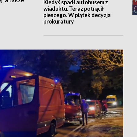
Kiedyś spadł autobusem z
wiaduktu. Teraz potrącił
pieszego. W piątek decyzja
prokuratury