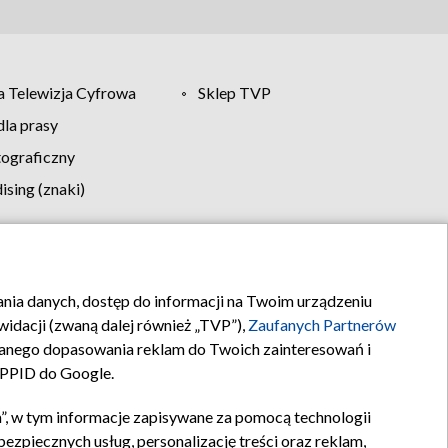
 Telewizja Cyfrowa
Sklep TVP
la prasy
tograficzny
sing (znaki)
klamy
Kontakt
rania danych, dostęp do informacji na Twoim urządzeniu
idacji (zwaną dalej również „TVP”),
Zaufanych Partnerów
anego dopasowania reklam do Twoich zainteresowań i
a PPID do Google.
”, w tym informacje zapisywane za pomocą technologii
zpiecznych usług, personalizację treści oraz reklam,