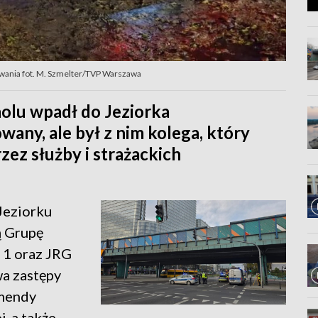
wania fot. M. Szmelter/TVP Warszawa
lu wpadł do Jeziorka
any, ale był z nim kolega, który
zez służby i strażackich
Jeziorku
ą Grupę
1 oraz JRG
wa zastępy
omendy
, a także