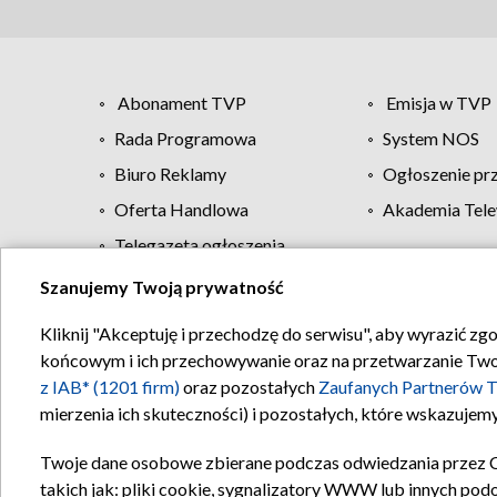
Abonament TVP
Emisja w TVP
Rada Programowa
System NOS
Biuro Reklamy
Ogłoszenie pr
Oferta Handlowa
Akademia Tele
Telegazeta ogłoszenia
Szanujemy Twoją prywatność
Regulamin TVP
Kliknij "Akceptuję i przechodzę do serwisu", aby wyrazić zg
końcowym i ich przechowywanie oraz na przetwarzanie Twoich
z IAB* (1201 firm)
oraz pozostałych
Zaufanych Partnerów T
mierzenia ich skuteczności) i pozostałych, które wskazujemy
Twoje dane osobowe zbierane podczas odwiedzania przez 
takich jak: pliki cookie, sygnalizatory WWW lub innych pod