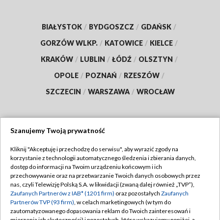
BIAŁYSTOK
/
BYDGOSZCZ
/
GDAŃSK
/
GORZÓW WLKP.
/
KATOWICE
/
KIELCE
/
KRAKÓW
/
LUBLIN
/
ŁÓDŹ
/
OLSZTYN
/
OPOLE
/
POZNAŃ
/
RZESZÓW
/
SZCZECIN
/
WARSZAWA
/
WROCŁAW
Szanujemy Twoją prywatność
Dołącz do nas:
Kliknij "Akceptuję i przechodzę do serwisu", aby wyrazić zgody na
korzystanie z technologii automatycznego śledzenia i zbierania danych,
TVP
dostęp do informacji na Twoim urządzeniu końcowym i ich
Abonament TVP
przechowywanie oraz na przetwarzanie Twoich danych osobowych przez
Regulamin TVP
nas, czyli Telewizję Polską S.A. w likwidacji (zwaną dalej również „TVP”),
Emisja w TVP
Polityka prywatności
Zaufanych Partnerów z IAB* (1201 firm)
oraz pozostałych
Zaufanych
Partnerów TVP (93 firm)
, w celach marketingowych (w tym do
Centrum informacji TVP
Moje zgody
zautomatyzowanego dopasowania reklam do Twoich zainteresowań i
mierzenia ich skuteczności) i pozostałych, które wskazujemy poniżej, a