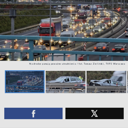
Na drodze panują poważne utrudnienia / fot. Tomasz Zieliński, TVP3 Warszawa