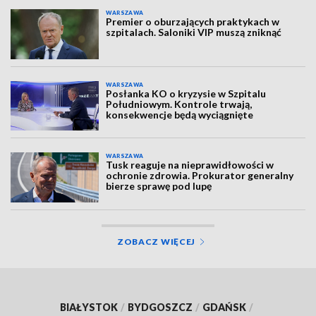
WARSZAWA
Premier o oburzających praktykach w
szpitalach. Saloniki VIP muszą zniknąć
WARSZAWA
Posłanka KO o kryzysie w Szpitalu
Południowym. Kontrole trwają,
konsekwencje będą wyciągnięte
WARSZAWA
Tusk reaguje na nieprawidłowości w
ochronie zdrowia. Prokurator generalny
bierze sprawę pod lupę
ZOBACZ WIĘCEJ
BIAŁYSTOK
/
BYDGOSZCZ
/
GDAŃSK
/