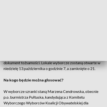
należy postawić krzyżyk w jednej kratce, wtedy będzie głos
jest ważny. Jeśli krzyżyk będzie w dwóch kratkach to głos
będzie nieważny. Koniecznie krzyżyk musi być w kratce, to
jest co najmniej dwie skrzyżowane linie w obrębie kratki -
zaznaczył Andrzej Długołęcki, przewodniczący Miejskiej
Komisji Wyborczej w Pułtusku.
Miejska Komisja Wyborcza przygotowała już spisy
wyborców i wydrukowała karty do głosowania. Wyborcy,
wybierając się do lokalu wyborczego powinni zabrać
dokument tożsamości. Lokale wyborcze zostaną otwarte w
niedzielę 13 października o godzinie 7, a zamknięte o 21.
Na kogo będzie można głosować?
W wyborcze szranki staną Marzena Cendrowska, obecnie
p.o. burmistrza Pułtuska, kandydująca z Komitetu
Wyborczego Wyborców Koalicji Obywatelskiej dla