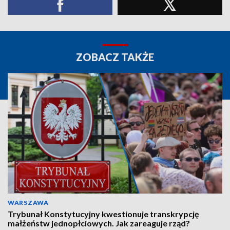
ZOBACZ TAKŻE
WARSZAWA
Trybunał Konstytucyjny kwestionuje transkrypcję
małżeństw jednopłciowych. Jak zareaguje rząd?