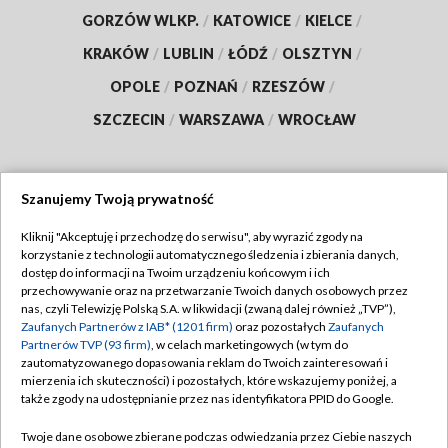
GORZÓW WLKP.
/
KATOWICE
/
KIELCE
/
KRAKÓW
/
LUBLIN
/
ŁÓDŹ
/
OLSZTYN
/
OPOLE
/
POZNAŃ
/
RZESZÓW
/
SZCZECIN
/
WARSZAWA
/
WROCŁAW
Szanujemy Twoją prywatność
Dołącz do nas:
Kliknij "Akceptuję i przechodzę do serwisu", aby wyrazić zgody na
korzystanie z technologii automatycznego śledzenia i zbierania danych,
TVP
dostęp do informacji na Twoim urządzeniu końcowym i ich
Abonament TVP
przechowywanie oraz na przetwarzanie Twoich danych osobowych przez
Regulamin TVP
nas, czyli Telewizję Polską S.A. w likwidacji (zwaną dalej również „TVP”),
Emisja w TVP
Polityka prywatności
Zaufanych Partnerów z IAB* (1201 firm)
oraz pozostałych
Zaufanych
Partnerów TVP (93 firm)
, w celach marketingowych (w tym do
Centrum informacji TVP
Moje zgody
zautomatyzowanego dopasowania reklam do Twoich zainteresowań i
mierzenia ich skuteczności) i pozostałych, które wskazujemy poniżej, a
Naziemna Telewizja Cyfrowa
Pomoc
także zgody na udostępnianie przez nas identyfikatora PPID do Google.
Sklep TVP
Biuro reklamy
Twoje dane osobowe zbierane podczas odwiedzania przez Ciebie naszych