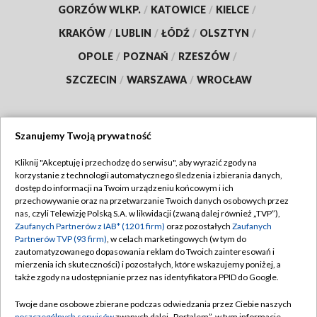
GORZÓW WLKP.
/
KATOWICE
/
KIELCE
/
KRAKÓW
/
LUBLIN
/
ŁÓDŹ
/
OLSZTYN
/
OPOLE
/
POZNAŃ
/
RZESZÓW
/
SZCZECIN
/
WARSZAWA
/
WROCŁAW
Szanujemy Twoją prywatność
Dołącz do nas:
Kliknij "Akceptuję i przechodzę do serwisu", aby wyrazić zgody na
korzystanie z technologii automatycznego śledzenia i zbierania danych,
TVP
dostęp do informacji na Twoim urządzeniu końcowym i ich
Abonament TVP
przechowywanie oraz na przetwarzanie Twoich danych osobowych przez
Regulamin TVP
nas, czyli Telewizję Polską S.A. w likwidacji (zwaną dalej również „TVP”),
Emisja w TVP
Zaufanych Partnerów z IAB* (1201 firm)
oraz pozostałych
Zaufanych
Polityka prywatności
Partnerów TVP (93 firm)
, w celach marketingowych (w tym do
Centrum informacji TVP
Moje zgody
zautomatyzowanego dopasowania reklam do Twoich zainteresowań i
mierzenia ich skuteczności) i pozostałych, które wskazujemy poniżej, a
Naziemna Telewizja Cyfrowa
Pomoc
także zgody na udostępnianie przez nas identyfikatora PPID do Google.
Sklep TVP
Biuro reklamy
Twoje dane osobowe zbierane podczas odwiedzania przez Ciebie naszych
Rada Programowa
poszczególnych serwisów
zwanych dalej „Portalem”, w tym informacje