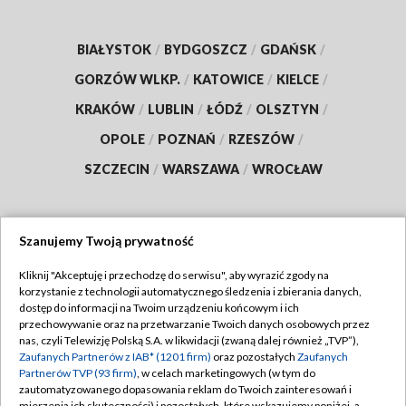
BIAŁYSTOK
/
BYDGOSZCZ
/
GDAŃSK
/
GORZÓW WLKP.
/
KATOWICE
/
KIELCE
/
KRAKÓW
/
LUBLIN
/
ŁÓDŹ
/
OLSZTYN
/
OPOLE
/
POZNAŃ
/
RZESZÓW
/
SZCZECIN
/
WARSZAWA
/
WROCŁAW
Szanujemy Twoją prywatność
Dołącz do nas:
Kliknij "Akceptuję i przechodzę do serwisu", aby wyrazić zgody na
korzystanie z technologii automatycznego śledzenia i zbierania danych,
TVP
dostęp do informacji na Twoim urządzeniu końcowym i ich
Abonament TVP
przechowywanie oraz na przetwarzanie Twoich danych osobowych przez
Regulamin TVP
nas, czyli Telewizję Polską S.A. w likwidacji (zwaną dalej również „TVP”),
Emisja w TVP
Polityka prywatności
Zaufanych Partnerów z IAB* (1201 firm)
oraz pozostałych
Zaufanych
Partnerów TVP (93 firm)
, w celach marketingowych (w tym do
Centrum informacji TVP
Moje zgody
zautomatyzowanego dopasowania reklam do Twoich zainteresowań i
mierzenia ich skuteczności) i pozostałych, które wskazujemy poniżej, a