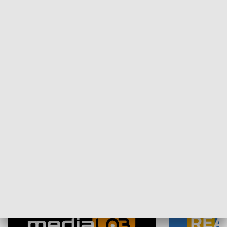
Plebiscyt Najlepsi Sportowcy
Wiadomości 
Warszawy 2025
SPOŁECZEŃSTWO