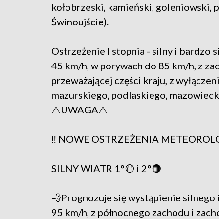
kołobrzeski, kamieński, goleniowski, p
Świnoujście).
Ostrzeżenie I stopnia - silny i bardzo 
45 km/h, w porywach do 85 km/h, z za
przeważającej części kraju, z wyłącz
mazurskiego, podlaskiego, mazowiecki
⚠️UWAGA⚠️
‼️ NOWE OSTRZEŻENIA METEORO
SILNY WIATR 1°🟡 i 2°🟠
💨Prognozuje się wystąpienie silnego 
95 km/h, z północnego zachodu i zach