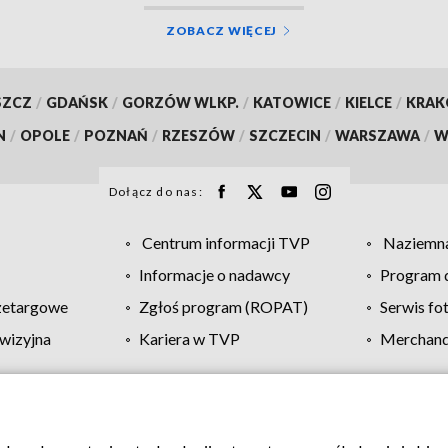
ZOBACZ WIĘCEJ
SZCZ
/
GDAŃSK
/
GORZÓW WLKP.
/
KATOWICE
/
KIELCE
/
KRA
N
/
OPOLE
/
POZNAŃ
/
RZESZÓW
/
SZCZECIN
/
WARSZAWA
/
W
Dołącz do nas:
Centrum informacji TVP
Naziemna
Informacje o nadawcy
Program d
zetargowe
Zgłoś program (ROPAT)
Serwis fo
wizyjna
Kariera w TVP
Merchandi
Polityka prywatności
Moje zgody
Pomoc
Biuro re