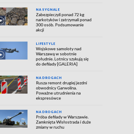
NA SYGNALE
Zabezpieczyli ponad 72 kg
narkotyków i zatrzymali ponad
300 osób. Podsumowanie
akcji
LIFESTYLE
Wojskowe samoloty nad
Warszawą w sobotnie
południe. Lotnicy szykują się
do defilady [GALERIA]
NA DROGACH
Rusza remont drugiej jezdni
obwodnicy Garwolina.
Poważne utrudnienia na
ekspresówce
NA DROGACH
Próba defilady w Warszawie.
Zamknięta Wisłostrada i duże
zmiany w ruchu