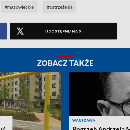
#mazowieckie
#ostrzeżenia
UDOSTĘPNIJ NA X
ZOBACZ TAKŻE
WARSZAWA
yć.
Pogrzeb Andrzeja 