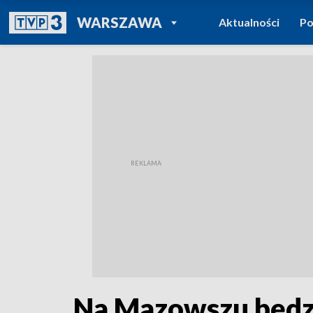
POWRÓT DO
WARSZAWA
Aktualności
Po
TVP REGIONY
Na Mazowszu będzi