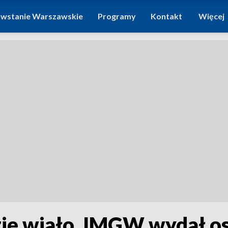
wstanie Warszawskie
Programy
Kontakt
Więcej
e wiało. IMGW wydał os