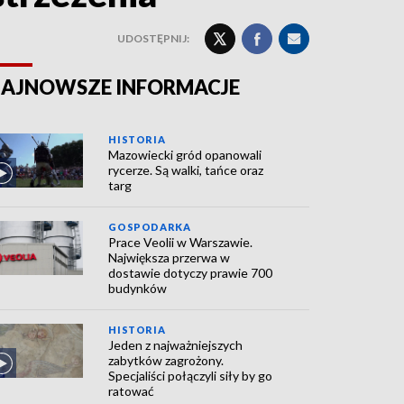
UDOSTĘPNIJ:
AJNOWSZE INFORMACJE
HISTORIA
Mazowiecki gród opanowali
rycerze. Są walki, tańce oraz
targ
GOSPODARKA
Prace Veolii w Warszawie.
Największa przerwa w
dostawie dotyczy prawie 700
budynków
HISTORIA
Jeden z najważniejszych
zabytków zagrożony.
Specjaliści połączyli siły by go
ratować