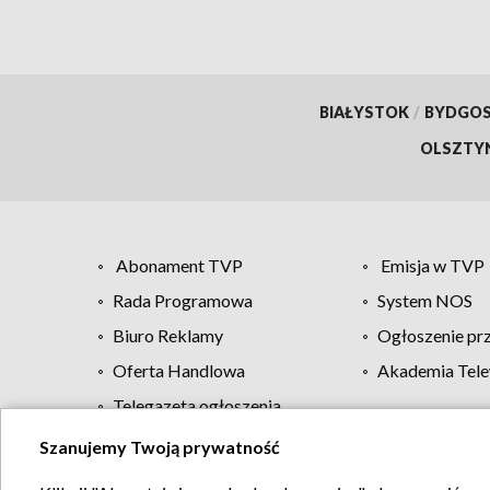
BIAŁYSTOK
/
BYDGO
OLSZTY
Abonament TVP
Emisja w TVP
Rada Programowa
System NOS
Biuro Reklamy
Ogłoszenie pr
Oferta Handlowa
Akademia Tele
Telegazeta ogłoszenia
Szanujemy Twoją prywatność
Regulamin TVP