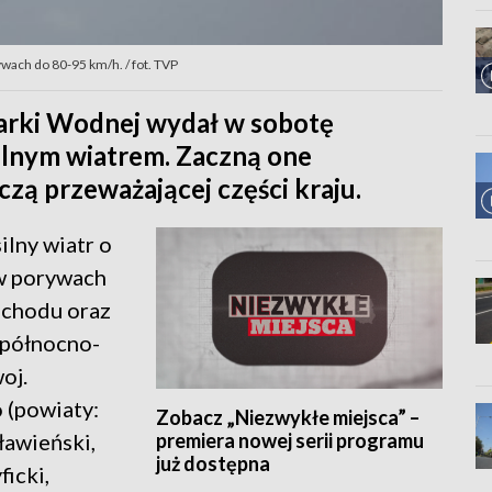
ywach do 80-95 km/h. / fot. TVP
darki Wodnej wydał w sobotę
 silnym wiatrem. Zaczną one
zą przeważającej części kraju.
silny wiatr o
 w porywach
achodu oraz
 północno-
oj.
 (powiaty:
Zobacz „Niezwykłe miejsca” –
premiera nowej serii programu
sławieński,
już dostępna
ficki,