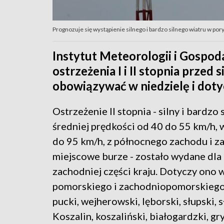
Prognozuje się wystąpienie silnego i bardzo silnego wiatru w por
Instytut Meteorologii i Gospo
ostrzeżenia I i II stopnia przed
obowiązywać w niedzielę i dotyc
Ostrzeżenie II stopnia - silny i bardzo 
średniej prędkości od 40 do 55 km/h,
do 95 km/h, z północnego zachodu i z
miejscowe burze - zostało wydane dla
zachodniej części kraju. Dotyczy ono w
pomorskiego i zachodniopomorskiego
pucki, wejherowski, lęborski, słupski, 
Koszalin, koszaliński, białogardzki, gry