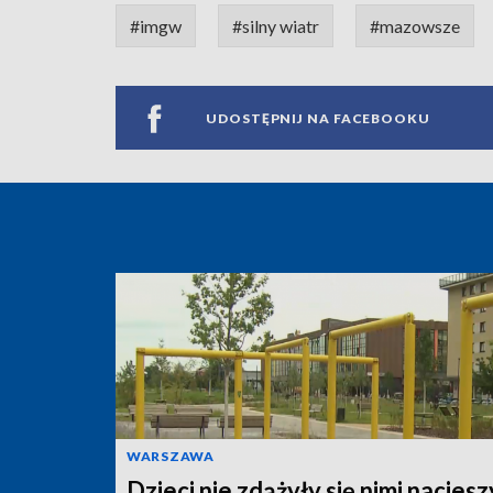
#imgw
#silny wiatr
#mazowsze
UDOSTĘPNIJ NA FACEBOOKU
WARSZAWA
Dzieci nie zdążyły się nimi naciesz