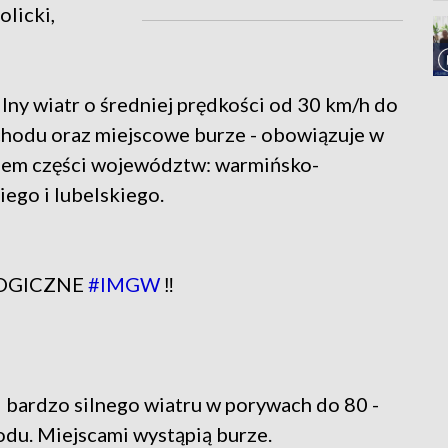
olicki,
silny wiatr o średniej prędkości od 30 km/h do
chodu oraz miejscowe burze - obowiązuje w
eniem części województw: warmińsko-
ego i lubelskiego.
LOGICZNE
#IMGW
‼️
i bardzo silnego wiatru w porywach do 80 -
odu. Miejscami wystąpią burze.