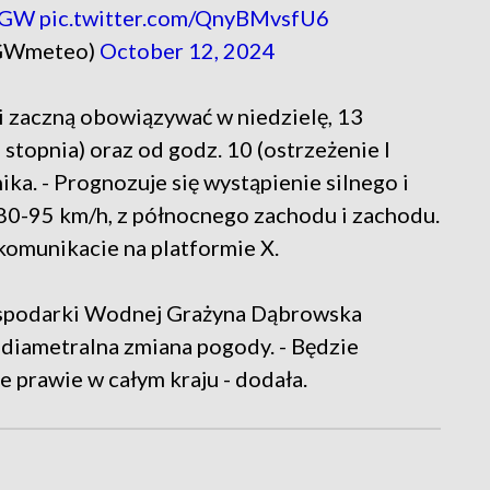
MGW
pic.twitter.com/QnyBMvsfU6
GWmeteo)
October 12, 2024
i zaczną obowiązywać w niedzielę, 13
 stopnia) oraz od godz. 10 (ostrzeżenie I
ika. - Prognozuje się wystąpienie silnego i
80-95 km/h, z północnego zachodu i zachodu.
komunikacie na platformie X.
ospodarki Wodnej Grażyna Dąbrowska
 diametralna zmiana pogody. - Będzie
 prawie w całym kraju - dodała.