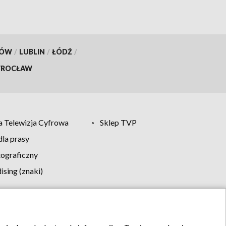
KÓW
/
LUBLIN
/
ŁÓDŹ
/
ROCŁAW
 Telewizja Cyfrowa
Sklep TVP
la prasy
tograficzny
sing (znaki)
klamy
Kontakt