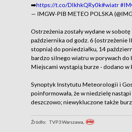
➡️
https://t.co/DIkhkQRy0k
#wiatr
#I
— IMGW-PIB METEO POLSKA (@IM
Ostrzeżenia zostały wydane w sobotę 
października od godz. 6 (ostrzeżenie II
stopnia) do poniedziałku, 14 październ
bardzo silnego wiatru w porywach do 
Miejscami wystąpią burze - dodano w 
Synoptyk Instytutu Meteorologii i G
poinformowała, że w niedzielę nastąpi
deszczowo; niewykluczone także burze
Źródło:
TVP3 Warszawa,