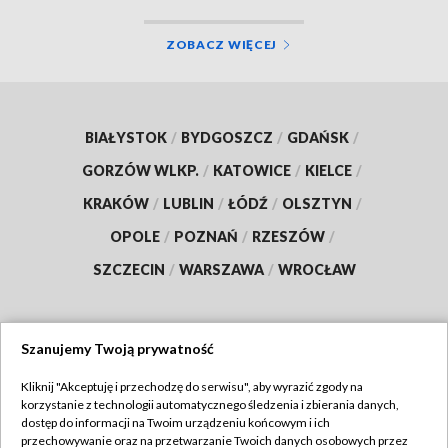
ZOBACZ WIĘCEJ
BIAŁYSTOK
/
BYDGOSZCZ
/
GDAŃSK
/
GORZÓW WLKP.
/
KATOWICE
/
KIELCE
/
KRAKÓW
/
LUBLIN
/
ŁÓDŹ
/
OLSZTYN
/
OPOLE
/
POZNAŃ
/
RZESZÓW
/
SZCZECIN
/
WARSZAWA
/
WROCŁAW
Szanujemy Twoją prywatność
Dołącz do nas:
Kliknij "Akceptuję i przechodzę do serwisu", aby wyrazić zgody na
korzystanie z technologii automatycznego śledzenia i zbierania danych,
TVP
dostęp do informacji na Twoim urządzeniu końcowym i ich
Abonament TVP
przechowywanie oraz na przetwarzanie Twoich danych osobowych przez
Regulamin TVP