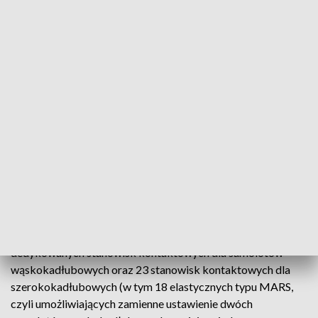
Dla porównania: Lotnisko Chopina w 2023 r. obsłużyło ok.
18,5 mln pasażerów. Zakładany docelowy udział pasażerów
transferowych, którzy na Lotnisku CPK będą przesiadali się
do innych samolotów, to ok. 40 proc. W pierwszej kolejności
do realizacji zostały wskazane: pirs północny (B)
przeznaczony dla lotów dalekodystansowych do strefy Non-
Schengen oraz pirsy centralne (C i D) o elastycznej
funkcjonalności obsługi lotów do strefy Schengen i Non-
Schengen - podano. Projekt zakłada w I fazie dostępność 27
dedykowanych stanowisk kontaktowych dla samolotów
wąskokadłubowych oraz 23 stanowisk kontaktowych dla
szerokokadłubowych (w tym 18 elastycznych typu MARS,
czyli umożliwiających zamienne ustawienie dwóch