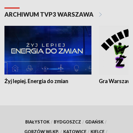
ARCHIWUM TVP3 WARSZAWA
Żyj lepiej. Energia do zmian
Gra Warszaw
BIAŁYSTOK
/
BYDGOSZCZ
/
GDAŃSK
/
GORZÓW WLKP.
/
KATOWICE
/
KIELCE
/