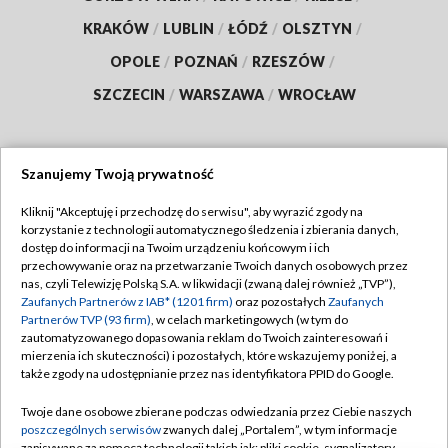
KRAKÓW
/
LUBLIN
/
ŁÓDŹ
/
OLSZTYN
/
OPOLE
/
POZNAŃ
/
RZESZÓW
/
SZCZECIN
/
WARSZAWA
/
WROCŁAW
Szanujemy Twoją prywatność
Dołącz do nas:
Kliknij "Akceptuję i przechodzę do serwisu", aby wyrazić zgody na
korzystanie z technologii automatycznego śledzenia i zbierania danych,
TVP
dostęp do informacji na Twoim urządzeniu końcowym i ich
Abonament TVP
przechowywanie oraz na przetwarzanie Twoich danych osobowych przez
Regulamin TVP
nas, czyli Telewizję Polską S.A. w likwidacji (zwaną dalej również „TVP”),
Emisja w TVP
Zaufanych Partnerów z IAB* (1201 firm)
oraz pozostałych
Zaufanych
Polityka prywatności
Partnerów TVP (93 firm)
, w celach marketingowych (w tym do
Centrum informacji TVP
Moje zgody
zautomatyzowanego dopasowania reklam do Twoich zainteresowań i
mierzenia ich skuteczności) i pozostałych, które wskazujemy poniżej, a
Naziemna Telewizja Cyfrowa
Pomoc
także zgody na udostępnianie przez nas identyfikatora PPID do Google.
Sklep TVP
Biuro reklamy
Twoje dane osobowe zbierane podczas odwiedzania przez Ciebie naszych
Rada Programowa
poszczególnych serwisów
zwanych dalej „Portalem”, w tym informacje
Kontakt
zapisywane za pomocą technologii takich jak: pliki cookie, sygnalizatory