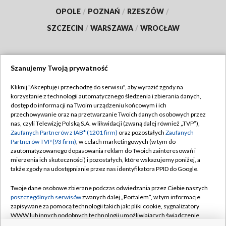
OPOLE
/
POZNAŃ
/
RZESZÓW
/
SZCZECIN
/
WARSZAWA
/
WROCŁAW
Szanujemy Twoją prywatność
Dołącz do nas:
Kliknij "Akceptuję i przechodzę do serwisu", aby wyrazić zgody na
korzystanie z technologii automatycznego śledzenia i zbierania danych,
TVP
dostęp do informacji na Twoim urządzeniu końcowym i ich
Abonament TVP
przechowywanie oraz na przetwarzanie Twoich danych osobowych przez
Regulamin TVP
nas, czyli Telewizję Polską S.A. w likwidacji (zwaną dalej również „TVP”),
Emisja w TVP
Zaufanych Partnerów z IAB* (1201 firm)
oraz pozostałych
Zaufanych
Polityka prywatności
Partnerów TVP (93 firm)
, w celach marketingowych (w tym do
Centrum informacji TVP
Moje zgody
zautomatyzowanego dopasowania reklam do Twoich zainteresowań i
mierzenia ich skuteczności) i pozostałych, które wskazujemy poniżej, a
Naziemna Telewizja Cyfrowa
Pomoc
także zgody na udostępnianie przez nas identyfikatora PPID do Google.
Sklep TVP
Biuro reklamy
Twoje dane osobowe zbierane podczas odwiedzania przez Ciebie naszych
Rada Programowa
poszczególnych serwisów
zwanych dalej „Portalem”, w tym informacje
Kontakt
zapisywane za pomocą technologii takich jak: pliki cookie, sygnalizatory
System NOS
WWW lub innych podobnych technologii umożliwiających świadczenie
dopasowanych i bezpiecznych usług, personalizację treści oraz reklam,