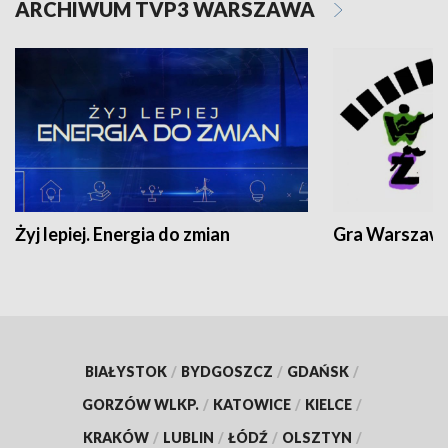
ARCHIWUM TVP3 WARSZAWA
Żyj lepiej. Energia do zmian
Gra Warszaw
BIAŁYSTOK
/
BYDGOSZCZ
/
GDAŃSK
/
GORZÓW WLKP.
/
KATOWICE
/
KIELCE
/
KRAKÓW
/
LUBLIN
/
ŁÓDŹ
/
OLSZTYN
/