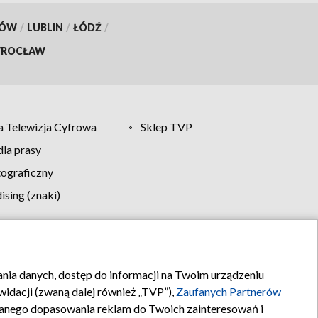
KÓW
/
LUBLIN
/
ŁÓDŹ
/
ROCŁAW
 Telewizja Cyfrowa
Sklep TVP
la prasy
tograficzny
sing (znaki)
klamy
Kontakt
rania danych, dostęp do informacji na Twoim urządzeniu
idacji (zwaną dalej również „TVP”),
Zaufanych Partnerów
anego dopasowania reklam do Twoich zainteresowań i