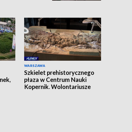
WARSZAWA
Szkielet prehistorycznego
nek,
płaza w Centrum Nauki
Kopernik. Wolontariusze
pracują nad jego „formą”