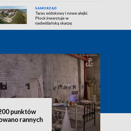
SAMORZĄD
Taras widokowy i nowe alejki.
Płock inwestuje w
nadwiślańską skarpę
d 200 punktów
atowano rannych