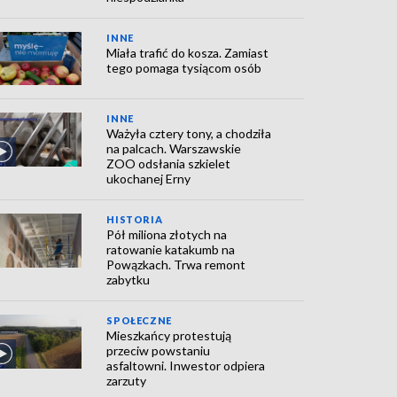
INNE
Miała trafić do kosza. Zamiast
tego pomaga tysiącom osób
INNE
Ważyła cztery tony, a chodziła
na palcach. Warszawskie
ZOO odsłania szkielet
ukochanej Erny
HISTORIA
Pół miliona złotych na
ratowanie katakumb na
Powązkach. Trwa remont
zabytku
SPOŁECZNE
Mieszkańcy protestują
przeciw powstaniu
asfaltowni. Inwestor odpiera
zarzuty