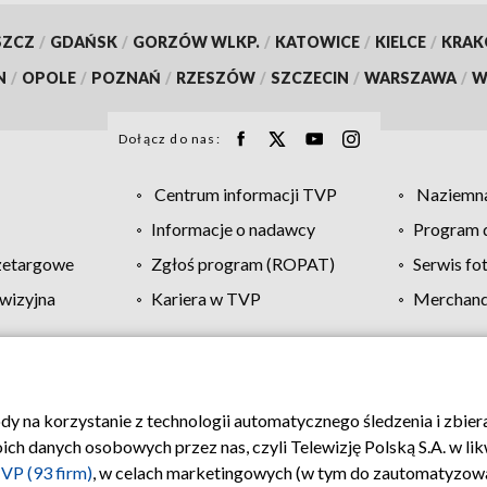
SZCZ
/
GDAŃSK
/
GORZÓW WLKP.
/
KATOWICE
/
KIELCE
/
KRA
N
/
OPOLE
/
POZNAŃ
/
RZESZÓW
/
SZCZECIN
/
WARSZAWA
/
W
Dołącz do nas:
Centrum informacji TVP
Naziemna
Informacje o nadawcy
Program d
zetargowe
Zgłoś program (ROPAT)
Serwis fo
wizyjna
Kariera w TVP
Merchandi
Polityka prywatności
Moje zgody
Pomoc
Biuro re
ody na korzystanie z technologii automatycznego śledzenia i zbie
 danych osobowych przez nas, czyli Telewizję Polską S.A. w likw
VP (93 firm)
, w celach marketingowych (w tym do zautomatyzow