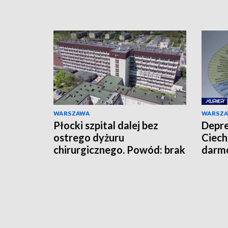
WARSZAWA
WARSZ
Płocki szpital dalej bez
Depre
ostrego dyżuru
Ciech
chirurgicznego. Powód: brak
darmo
lekarzy
mies