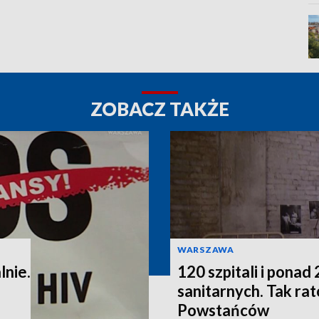
ZOBACZ TAKŻE
WARSZAWA
lnie.
120 szpitali i pona
sanitarnych. Tak r
Powstańców