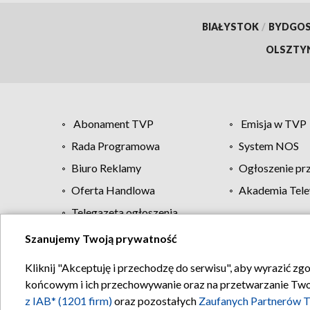
BIAŁYSTOK
/
BYDGO
OLSZTY
Abonament TVP
Emisja w TVP
Rada Programowa
System NOS
Biuro Reklamy
Ogłoszenie pr
Oferta Handlowa
Akademia Tele
Telegazeta ogłoszenia
Szanujemy Twoją prywatność
Regulamin TVP
Kliknij "Akceptuję i przechodzę do serwisu", aby wyrazić zg
końcowym i ich przechowywanie oraz na przetwarzanie Twoich
z IAB* (1201 firm)
oraz pozostałych
Zaufanych Partnerów T