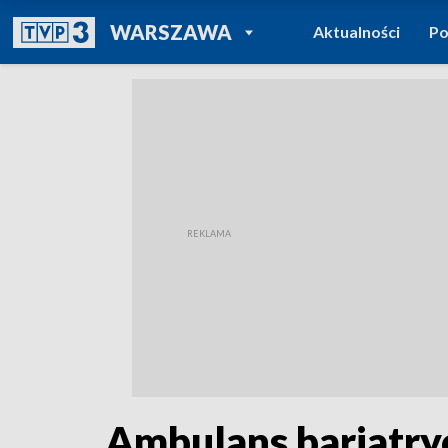
POWRÓT DO
WARSZAWA
Aktualności
Po
TVP REGIONY
Ambulans bariatryc