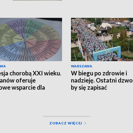
AWA
WARSZAWA
sja chorobą XXI wieku.
W biegu po zdrowie i
anów oferuje
nadzieję. Ostatni dzwo
we wsparcie dla
by się zapisać
zkańców
ZOBACZ WIĘCEJ