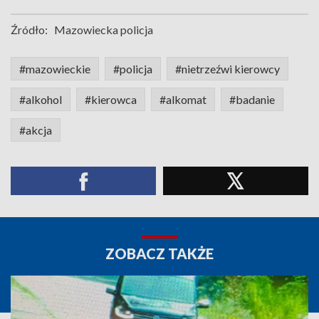
Źródło:
Mazowiecka policja
#mazowieckie
#policja
#nietrzeźwi kierowcy
#alkohol
#kierowca
#alkomat
#badanie
#akcja
ZOBACZ TAKŻE