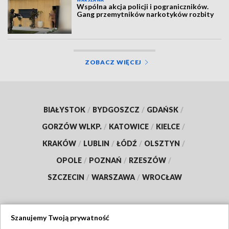
WARSZAWA
Wspólna akcja policji i pograniczników.
Gang przemytników narkotyków rozbity
ZOBACZ WIĘCEJ
BIAŁYSTOK
/
BYDGOSZCZ
/
GDAŃSK
/
GORZÓW WLKP.
/
KATOWICE
/
KIELCE
/
KRAKÓW
/
LUBLIN
/
ŁÓDŹ
/
OLSZTYN
/
OPOLE
/
POZNAŃ
/
RZESZÓW
/
SZCZECIN
/
WARSZAWA
/
WROCŁAW
Szanujemy Twoją prywatność
Dołącz do nas: