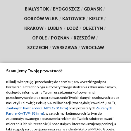
BIAŁYSTOK
/
BYDGOSZCZ
/
GDAŃSK
/
GORZÓW WLKP.
/
KATOWICE
/
KIELCE
/
KRAKÓW
/
LUBLIN
/
ŁÓDŹ
/
OLSZTYN
/
OPOLE
/
POZNAŃ
/
RZESZÓW
/
SZCZECIN
/
WARSZAWA
/
WROCŁAW
Szanujemy Twoją prywatność
Dołącz do nas:
Kliknij "Akceptuję i przechodzę do serwisu", aby wyrazić zgody na
korzystanie z technologii automatycznego śledzenia i zbierania danych,
TVP
dostęp do informacji na Twoim urządzeniu końcowym i ich
Abonament TVP
przechowywanie oraz na przetwarzanie Twoich danych osobowych przez
Regulamin TVP
nas, czyli Telewizję Polską S.A. w likwidacji (zwaną dalej również „TVP”),
Emisja w TVP
Polityka prywatności
Zaufanych Partnerów z IAB* (1201 firm)
oraz pozostałych
Zaufanych
Partnerów TVP (93 firm)
, w celach marketingowych (w tym do
Centrum informacji TVP
Moje zgody
zautomatyzowanego dopasowania reklam do Twoich zainteresowań i
mierzenia ich skuteczności) i pozostałych, które wskazujemy poniżej, a
Naziemna Telewizja Cyfrowa
Pomoc
także zgody na udostępnianie przez nas identyfikatora PPID do Google.