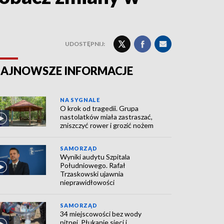
UDOSTĘPNIJ:
AJNOWSZE INFORMACJE
NA SYGNALE
O krok od tragedii. Grupa
nastolatków miała zastraszać,
zniszczyć rower i grozić nożem
SAMORZĄD
Wyniki audytu Szpitala
Południowego. Rafał
Trzaskowski ujawnia
nieprawidłowości
SAMORZĄD
34 miejscowości bez wody
pitnej. Płukanie sieci i