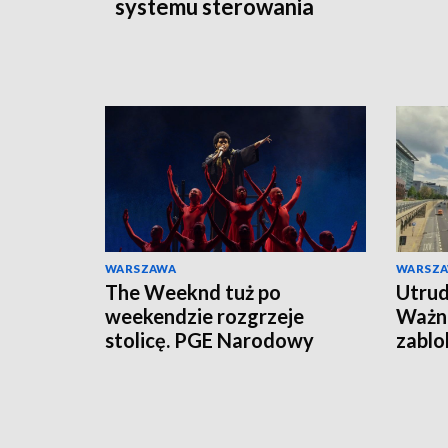
systemu sterowania
WARSZAWA
WARSZ
The Weeknd tuż po
Utrud
weekendzie rozgrzeje
Ważna
stolicę. PGE Narodowy
zabl
czekają tłumy
remo