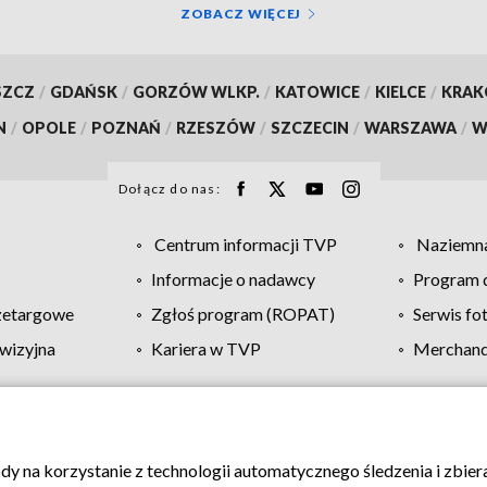
ZOBACZ WIĘCEJ
SZCZ
/
GDAŃSK
/
GORZÓW WLKP.
/
KATOWICE
/
KIELCE
/
KRA
N
/
OPOLE
/
POZNAŃ
/
RZESZÓW
/
SZCZECIN
/
WARSZAWA
/
W
Dołącz do nas:
Centrum informacji TVP
Naziemna
Informacje o nadawcy
Program d
zetargowe
Zgłoś program (ROPAT)
Serwis fo
wizyjna
Kariera w TVP
Merchandi
Polityka prywatności
Moje zgody
Pomoc
Biuro re
ody na korzystanie z technologii automatycznego śledzenia i zbie