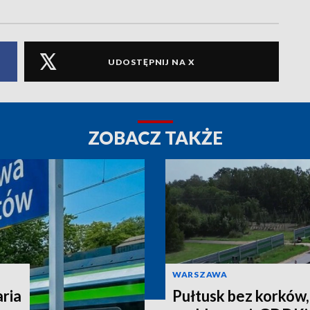
UDOSTĘPNIJ NA X
ZOBACZ TAKŻE
WARSZAWA
aria
Pułtusk bez korków,