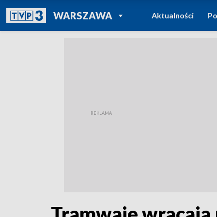
POWRÓT DO
WARSZAWA
Aktualności
Po
TVP REGIONY
Tramwaje wracają 