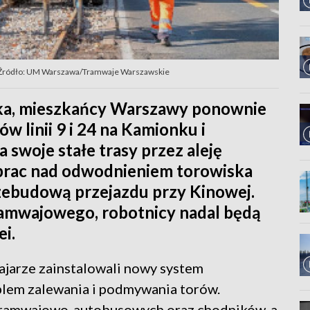
Źródło: UM Warszawa/Tramwaje Warszawskie
ika, mieszkańcy Warszawy ponownie
w linii 9 i 24 na Kamionku i
 swoje stałe trasy przez aleję
prac nad odwodnieniem torowiska
zebudową przejazdu przy Kinowej.
amwajowego, robotnicy nadal będą
ei.
arze zainstalowali nowy system
blem zalewania i podmywania torów.
ramwajowo-autobusowych oraz chodników, a