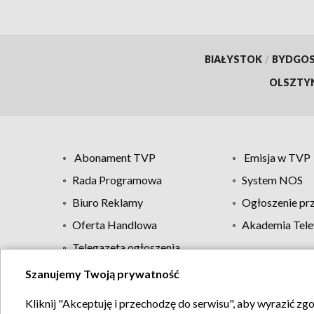
BIAŁYSTOK
/
BYDGO
OLSZTY
Abonament TVP
Emisja w TVP
Rada Programowa
System NOS
Biuro Reklamy
Ogłoszenie pr
Oferta Handlowa
Akademia Tele
Telegazeta ogłoszenia
Szanujemy Twoją prywatność
Regulamin TVP
Kliknij "Akceptuję i przechodzę do serwisu", aby wyrazić zg