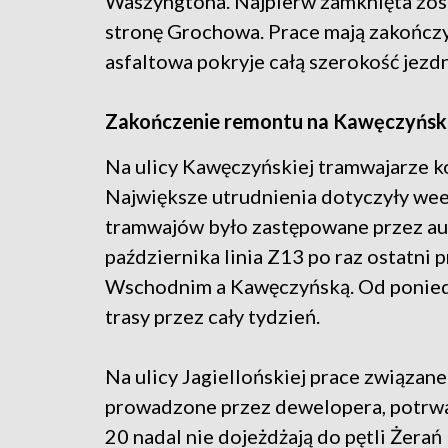
Waszyngtona. Najpierw zamknięta zost
stronę Grochowa. Prace mają zakończyć
asfaltowa pokryje całą szerokość jezdn
Zakończenie remontu na Kawęczyński
Na ulicy Kawęczyńskiej tramwajarze k
Największe utrudnienia dotyczyły we
tramwajów było zastępowane przez au
października linia Z13 po raz ostatn
Wschodnim a Kawęczyńską. Od poniedzi
trasy przez cały tydzień.
Na ulicy Jagiellońskiej prace związa
prowadzone przez dewelopera, potrwają
20 nadal nie dojeżdżają do pętli Żerań 