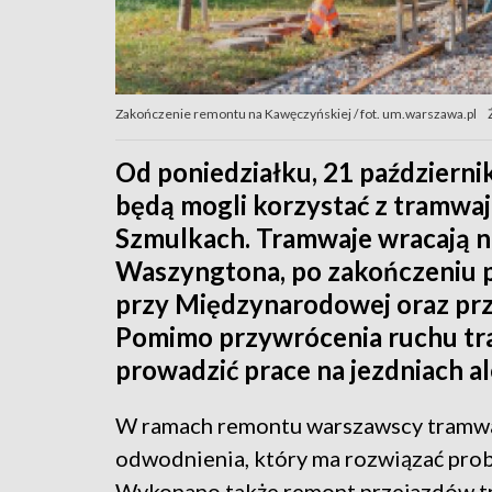
Zakończenie remontu na Kawęczyńskiej / fot. um.warszawa.pl
Od poniedziałku, 21 październ
będą mogli korzystać z tramwajó
Szmulkach. Tramwaje wracają na
Waszyngtona, po zakończeniu 
przy Międzynarodowej oraz pr
Pomimo przywrócenia ruchu tr
prowadzić prace na jezdniach al
W ramach remontu warszawscy tramwaj
odwodnienia, który ma rozwiązać pro
Wykonano także remont przejazdów t