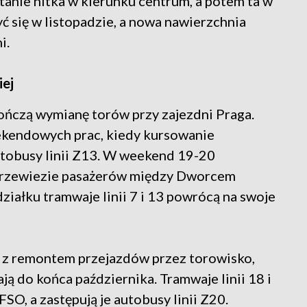
anie nitka w kierunku centrum, a potem ta w
 się w listopadzie, a nowa nawierzchnia
i.
ej
ończą wymianę torów przy zajezdni Praga.
ekendowych prac, kiedy kursowanie
tobusy linii Z13. W weekend 19-20
i przewiezie pasażerów między Dworcem
ałku tramwaje linii 7 i 13 powrócą na swoje
ne z remontem przejazdów przez torowisko,
 do końca października. Tramwaje linii 18 i
FSO, a zastępują je autobusy linii Z20.