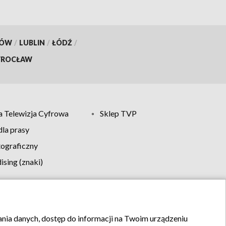
KÓW
/
LUBLIN
/
ŁÓDŹ
/
ROCŁAW
 Telewizja Cyfrowa
Sklep TVP
la prasy
tograficzny
sing (znaki)
klamy
Kontakt
rania danych, dostęp do informacji na Twoim urządzeniu