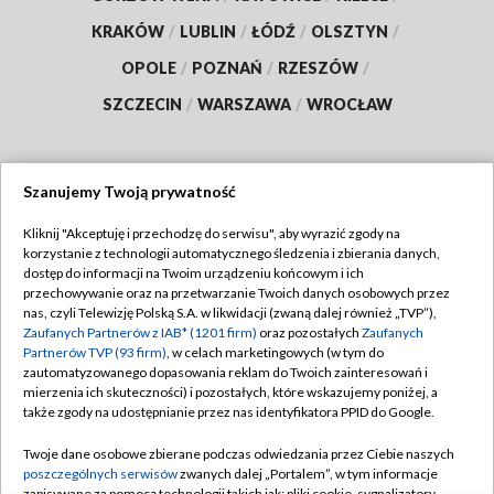
KRAKÓW
/
LUBLIN
/
ŁÓDŹ
/
OLSZTYN
/
OPOLE
/
POZNAŃ
/
RZESZÓW
/
SZCZECIN
/
WARSZAWA
/
WROCŁAW
Szanujemy Twoją prywatność
Dołącz do nas:
Kliknij "Akceptuję i przechodzę do serwisu", aby wyrazić zgody na
korzystanie z technologii automatycznego śledzenia i zbierania danych,
TVP
dostęp do informacji na Twoim urządzeniu końcowym i ich
Abonament TVP
przechowywanie oraz na przetwarzanie Twoich danych osobowych przez
Regulamin TVP
nas, czyli Telewizję Polską S.A. w likwidacji (zwaną dalej również „TVP”),
Emisja w TVP
Zaufanych Partnerów z IAB* (1201 firm)
oraz pozostałych
Zaufanych
Polityka prywatności
Partnerów TVP (93 firm)
, w celach marketingowych (w tym do
Centrum informacji TVP
Moje zgody
zautomatyzowanego dopasowania reklam do Twoich zainteresowań i
mierzenia ich skuteczności) i pozostałych, które wskazujemy poniżej, a
Naziemna Telewizja Cyfrowa
Pomoc
także zgody na udostępnianie przez nas identyfikatora PPID do Google.
Sklep TVP
Biuro reklamy
Twoje dane osobowe zbierane podczas odwiedzania przez Ciebie naszych
Rada Programowa
poszczególnych serwisów
zwanych dalej „Portalem”, w tym informacje
Kontakt
zapisywane za pomocą technologii takich jak: pliki cookie, sygnalizatory