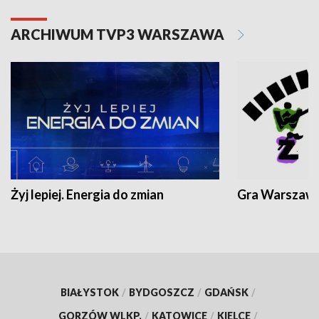
ARCHIWUM TVP3 WARSZAWA
Żyj lepiej. Energia do zmian
Gra Warszaw
BIAŁYSTOK
/
BYDGOSZCZ
/
GDAŃSK
/
GORZÓW WLKP.
/
KATOWICE
/
KIELCE
/