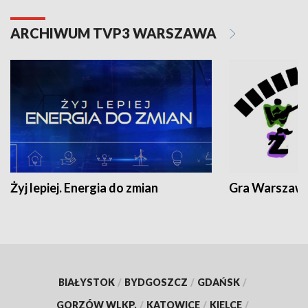
ARCHIWUM TVP3 WARSZAWA
Żyj lepiej. Energia do zmian
Gra Warszaw
BIAŁYSTOK
/
BYDGOSZCZ
/
GDAŃSK
/
GORZÓW WLKP.
/
KATOWICE
/
KIELCE
/