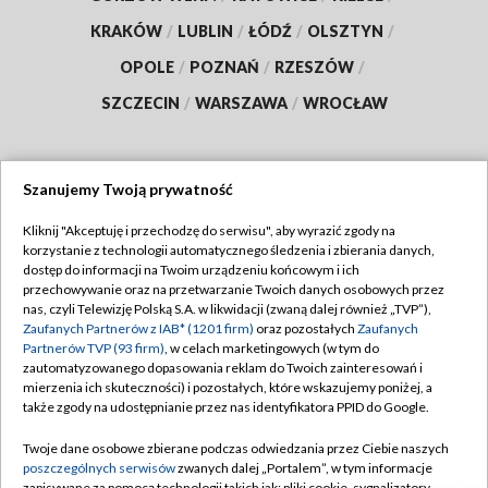
KRAKÓW
/
LUBLIN
/
ŁÓDŹ
/
OLSZTYN
/
OPOLE
/
POZNAŃ
/
RZESZÓW
/
SZCZECIN
/
WARSZAWA
/
WROCŁAW
Szanujemy Twoją prywatność
Dołącz do nas:
Kliknij "Akceptuję i przechodzę do serwisu", aby wyrazić zgody na
korzystanie z technologii automatycznego śledzenia i zbierania danych,
TVP
dostęp do informacji na Twoim urządzeniu końcowym i ich
Abonament TVP
przechowywanie oraz na przetwarzanie Twoich danych osobowych przez
Regulamin TVP
nas, czyli Telewizję Polską S.A. w likwidacji (zwaną dalej również „TVP”),
Emisja w TVP
Zaufanych Partnerów z IAB* (1201 firm)
oraz pozostałych
Zaufanych
Polityka prywatności
Partnerów TVP (93 firm)
, w celach marketingowych (w tym do
Centrum informacji TVP
Moje zgody
zautomatyzowanego dopasowania reklam do Twoich zainteresowań i
mierzenia ich skuteczności) i pozostałych, które wskazujemy poniżej, a
Naziemna Telewizja Cyfrowa
Pomoc
także zgody na udostępnianie przez nas identyfikatora PPID do Google.
Sklep TVP
Biuro reklamy
Twoje dane osobowe zbierane podczas odwiedzania przez Ciebie naszych
Rada Programowa
poszczególnych serwisów
zwanych dalej „Portalem”, w tym informacje
Kontakt
zapisywane za pomocą technologii takich jak: pliki cookie, sygnalizatory