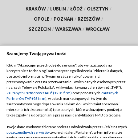
KRAKÓW
/
LUBLIN
/
ŁÓDŹ
/
OLSZTYN
/
OPOLE
/
POZNAŃ
/
RZESZÓW
/
SZCZECIN
/
WARSZAWA
/
WROCŁAW
Szanujemy Twoją prywatność
Dołącz do nas:
Kliknij "Akceptuję i przechodzę do serwisu", aby wyrazić zgody na
korzystanie z technologii automatycznego śledzenia i zbierania danych,
TVP
dostęp do informacji na Twoim urządzeniu końcowym i ich
Abonament TVP
przechowywanie oraz na przetwarzanie Twoich danych osobowych przez
Regulamin TVP
nas, czyli Telewizję Polską S.A. w likwidacji (zwaną dalej również „TVP”),
Emisja w TVP
Zaufanych Partnerów z IAB* (1201 firm)
oraz pozostałych
Zaufanych
Polityka prywatności
Partnerów TVP (93 firm)
, w celach marketingowych (w tym do
Centrum informacji TVP
Moje zgody
zautomatyzowanego dopasowania reklam do Twoich zainteresowań i
mierzenia ich skuteczności) i pozostałych, które wskazujemy poniżej, a
Naziemna Telewizja Cyfrowa
Pomoc
także zgody na udostępnianie przez nas identyfikatora PPID do Google.
Sklep TVP
Biuro reklamy
Twoje dane osobowe zbierane podczas odwiedzania przez Ciebie naszych
Rada Programowa
poszczególnych serwisów
zwanych dalej „Portalem”, w tym informacje
Kontakt
zapisywane za pomocą technologii takich jak: pliki cookie, sygnalizatory