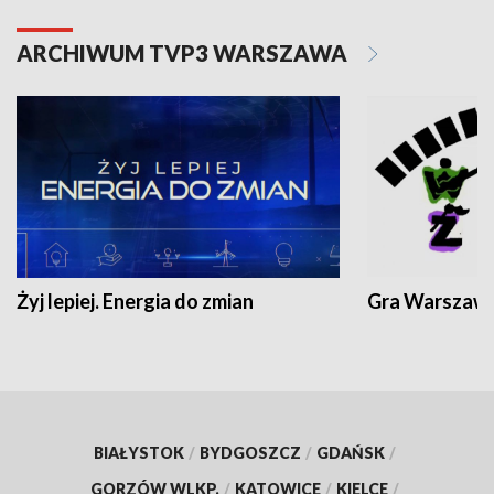
ARCHIWUM TVP3 WARSZAWA
Żyj lepiej. Energia do zmian
Gra Warszaw
BIAŁYSTOK
/
BYDGOSZCZ
/
GDAŃSK
/
GORZÓW WLKP.
/
KATOWICE
/
KIELCE
/