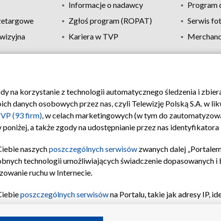
Informacje o nadawcy
Program d
zetargowe
Zgłoś program (ROPAT)
Serwis fo
wizyjna
Kariera w TVP
Merchandi
Polityka prywatności
Moje zgody
Pomoc
Biuro re
ody na korzystanie z technologii automatycznego śledzenia i zbie
 danych osobowych przez nas, czyli Telewizję Polską S.A. w likw
VP (93 firm)
, w celach marketingowych (w tym do zautomatyzow
 poniżej, a także zgody na udostępnianie przez nas identyfikator
Ciebie naszych
poszczególnych serwisów
zwanych dalej „Portalem
obnych technologii umożliwiających świadczenie dopasowanych i be
zowanie ruchu w Internecie.
Ciebie
poszczególnych serwisów
na Portalu, takie jak adresy IP, 
sach Portalu czy historia odwiedzin będą przetwarzane przez TV
ji: przechowywania informacji na urządzeniu lub dostęp do nich,
©2026 Telewizja Polska S.A. w likwidacji