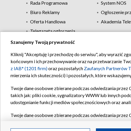
Rada Programowa
System NOS
Biuro Reklamy
Ogłoszenie pr
Oferta Handlowa
Akademia Tele
Telegazeta ogłoszenia
Szanujemy Twoją prywatność
Regulamin TVP
Kliknij "Akceptuję i przechodzę do serwisu", aby wyrazić zg
końcowym i ich przechowywanie oraz na przetwarzanie Twoich
z IAB* (1201 firm)
oraz pozostałych
Zaufanych Partnerów T
mierzenia ich skuteczności) i pozostałych, które wskazujemy
Twoje dane osobowe zbierane podczas odwiedzania przez 
takich jak: pliki cookie, sygnalizatory WWW lub innych pod
udostępnianie funkcji mediów społecznościowych oraz anali
Twoje dane osobowe zbierane podczas odwiedzania przez 
plików cookie, informacje o Twoich wyszukiwaniach w serwi
Partnerów TVP
dla realizacji następujących celów i funkc