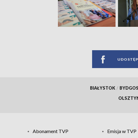
UDOSTĘP
BIAŁYSTOK
/
BYDGO
OLSZTY
Abonament TVP
Emisja w TVP