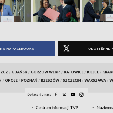
NIJ NA FACEBOOKU
UDOSTĘPNIJ 
SZCZ
/
GDAŃSK
/
GORZÓW WLKP.
/
KATOWICE
/
KIELCE
/
KRA
N
/
OPOLE
/
POZNAŃ
/
RZESZÓW
/
SZCZECIN
/
WARSZAWA
/
W
Dołącz do nas:
Centrum informacji TVP
Naziemna