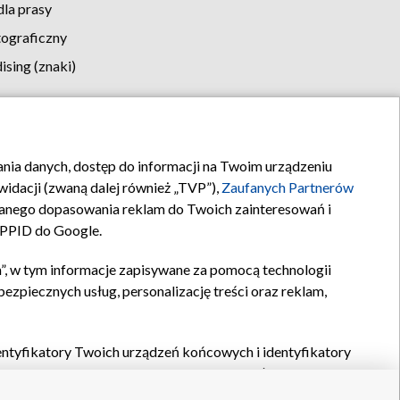
la prasy
tograficzny
sing (znaki)
klamy
Kontakt
rania danych, dostęp do informacji na Twoim urządzeniu
idacji (zwaną dalej również „TVP”),
Zaufanych Partnerów
anego dopasowania reklam do Twoich zainteresowań i
a PPID do Google.
”, w tym informacje zapisywane za pomocą technologii
zpiecznych usług, personalizację treści oraz reklam,
identyfikatory Twoich urządzeń końcowych i identyfikatory
P,
Zaufanych Partnerów z IAB
oraz pozostałych
Zaufanych
 wyboru podstawowych reklam, wyboru spersonalizowanych