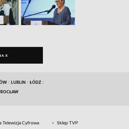
NA X
KÓW
/
LUBLIN
/
ŁÓDŹ
/
ROCŁAW
 Telewizja Cyfrowa
Sklep TVP