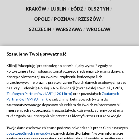
KRAKÓW
/
LUBLIN
/
ŁÓDŹ
/
OLSZTYN
/
OPOLE
/
POZNAŃ
/
RZESZÓW
/
SZCZECIN
/
WARSZAWA
/
WROCŁAW
Szanujemy Twoją prywatność
Dołącz do nas:
Kliknij "Akceptuję i przechodzę do serwisu", aby wyrazić zgody na
korzystanie z technologii automatycznego śledzenia i zbierania danych,
TVP
dostęp do informacji na Twoim urządzeniu końcowym i ich
Abonament TVP
przechowywanie oraz na przetwarzanie Twoich danych osobowych przez
Regulamin TVP
nas, czyli Telewizję Polską S.A. w likwidacji (zwaną dalej również „TVP”),
Emisja w TVP
Zaufanych Partnerów z IAB* (1201 firm)
oraz pozostałych
Zaufanych
Polityka prywatności
Partnerów TVP (93 firm)
, w celach marketingowych (w tym do
Centrum informacji TVP
Moje zgody
zautomatyzowanego dopasowania reklam do Twoich zainteresowań i
mierzenia ich skuteczności) i pozostałych, które wskazujemy poniżej, a
Naziemna Telewizja Cyfrowa
Pomoc
także zgody na udostępnianie przez nas identyfikatora PPID do Google.
Sklep TVP
Biuro reklamy
Twoje dane osobowe zbierane podczas odwiedzania przez Ciebie naszych
Rada Programowa
poszczególnych serwisów
zwanych dalej „Portalem”, w tym informacje
Kontakt
zapisywane za pomocą technologii takich jak: pliki cookie, sygnalizatory