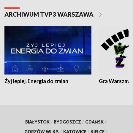
ARCHIWUM TVP3 WARSZAWA
Żyj lepiej. Energia do zmian
Gra Warszaw
BIAŁYSTOK
/
BYDGOSZCZ
/
GDAŃSK
/
GORZÓW WLKP.
/
KATOWICE
/
KIELCE
/