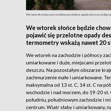
We wtorek miejscami możliwe przelotne opady deszczu (zdjęcie i
We wtorek słońce będzie chowa
pojawić się przelotne opady des
termometry wskażą nawet 20 st
We wtorek na zachodzie i północy za
umiarkowane i duże, miejscami przelo
deszczu. Na pozostałym obszarze kraj
zachmurzenie małe i umiarkowane. Te
maksymalna od 13 st. C, 14 st. C na p
wschodzie i nad morzem, do 19-20 st. 
południu, południowym zachodzie i mi
centrum. Wiatr słaby i umiarkowany, 