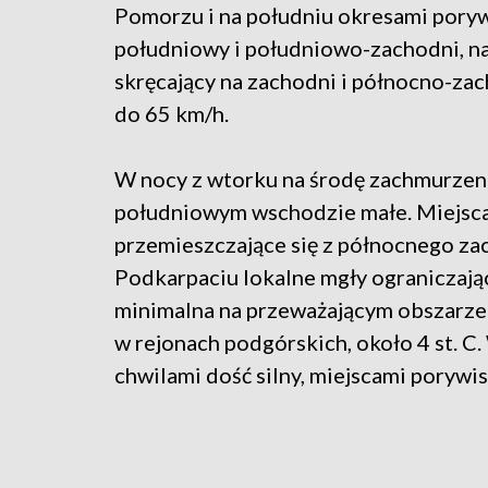
Pomorzu i na południu okresami poryw
południowy i południowo-zachodni, n
skręcający na zachodni i północno-za
do 65 km/h.
W nocy z wtorku na środę zachmurzeni
południowym wschodzie małe. Miejsca
przemieszczające się z północnego z
Podkarpaciu lokalne mgły ograniczają
minimalna na przeważającym obszarze kr
w rejonach podgórskich, około 4 st. C
chwilami dość silny, miejscami porywi