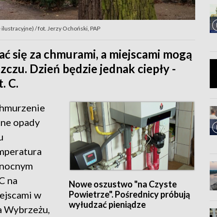
lustracyjne) / fot. Jerzy Ochoński, PAP
ć się za chmurami, a miejscami mogą
zczu. Dzień będzie jednak ciepły -
. C.
chmurzenie
tne opady
u
mperatura
ółnocnym
C na
Nowe oszustwo "na Czyste
Powietrze". Pośrednicy próbują
ejscami w
wyłudzać pieniądze
na Wybrzeżu,