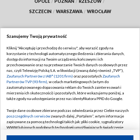
OPOLE
/
POZNAŃ
/
RZESZÓW
/
SZCZECIN
/
WARSZAWA
/
WROCŁAW
Szanujemy Twoją prywatność
Dołącz do nas:
Kliknij "Akceptuję i przechodzę do serwisu", aby wyrazić zgody na
korzystanie z technologii automatycznego śledzenia i zbierania danych,
TVP
dostęp do informacji na Twoim urządzeniu końcowym i ich
Abonament TVP
przechowywanie oraz na przetwarzanie Twoich danych osobowych przez
Regulamin TVP
nas, czyli Telewizję Polską S.A. w likwidacji (zwaną dalej również „TVP”),
Emisja w TVP
Zaufanych Partnerów z IAB* (1201 firm)
oraz pozostałych
Zaufanych
Polityka prywatności
Partnerów TVP (93 firm)
, w celach marketingowych (w tym do
Centrum informacji TVP
Moje zgody
zautomatyzowanego dopasowania reklam do Twoich zainteresowań i
mierzenia ich skuteczności) i pozostałych, które wskazujemy poniżej, a
Naziemna Telewizja Cyfrowa
Pomoc
także zgody na udostępnianie przez nas identyfikatora PPID do Google.
Sklep TVP
Biuro reklamy
Twoje dane osobowe zbierane podczas odwiedzania przez Ciebie naszych
Rada Programowa
poszczególnych serwisów
zwanych dalej „Portalem”, w tym informacje
Kontakt
zapisywane za pomocą technologii takich jak: pliki cookie, sygnalizatory
System NOS
WWW lub innych podobnych technologii umożliwiających świadczenie
dopasowanych i bezpiecznych usług, personalizację treści oraz reklam,
Informacje o nadawcy
Kanały
udostępnianie funkcji mediów społecznościowych oraz analizowanie