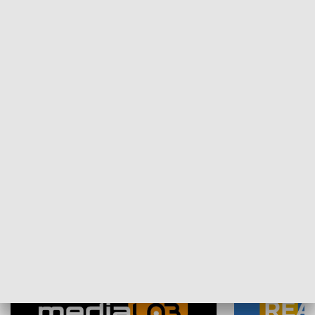
Plebiscyt Najlepsi Sportowcy
Wiadomości 
Warszawy 2025
SPOŁECZEŃSTWO