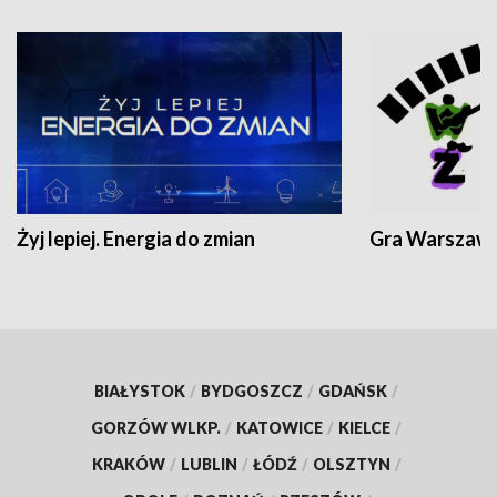
Żyj lepiej. Energia do zmian
Gra Warszaw
BIAŁYSTOK
/
BYDGOSZCZ
/
GDAŃSK
/
GORZÓW WLKP.
/
KATOWICE
/
KIELCE
/
KRAKÓW
/
LUBLIN
/
ŁÓDŹ
/
OLSZTYN
/